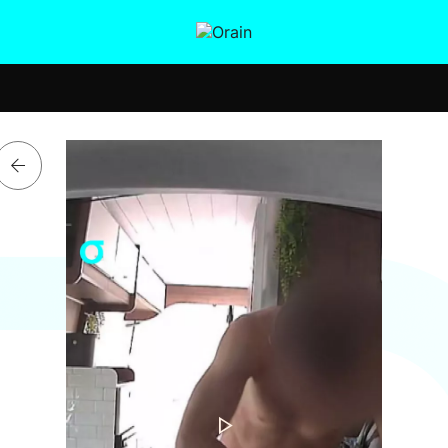
tura
Ikusmiran
Egural
Salud
Tecnología