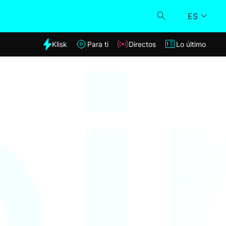
ES
dia
Klisk
Para ti
Directos
Lo último
Klisk
Directos
Para ti
Lo último