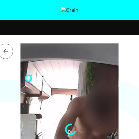
tura
Ikusmiran
Egural
Salud
Tecnología