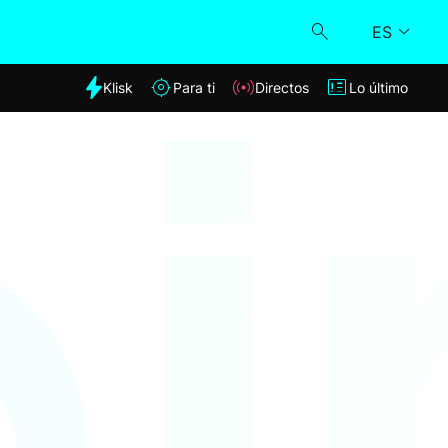
ES
dia
Klisk
Para ti
Directos
Lo último
Klisk
Directos
Para ti
Lo último