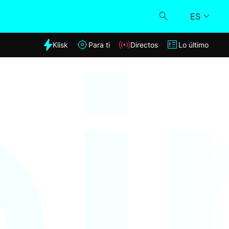
ES
dia
Klisk
Para ti
Directos
Lo último
Klisk
Directos
Para ti
Lo último