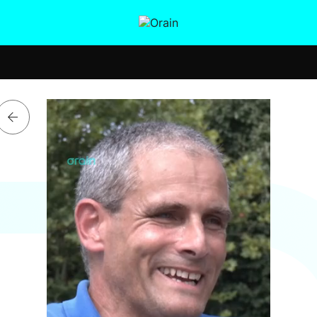
tura
Ikusmiran
Egural
Salud
Tecnología