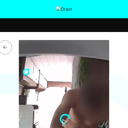
tura
Ikusmiran
Egural
Salud
Tecnología