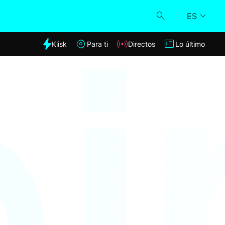
ES
dia
Klisk
Para ti
Directos
Lo último
Klisk
Directos
Para ti
Lo último