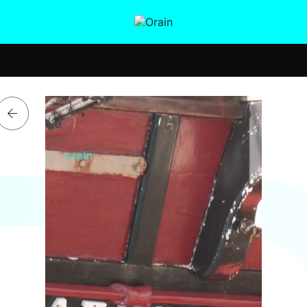
tura
Ikusmiran
Egural
Salud
Tecnología