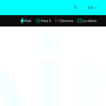
ES
dia
Klisk
Para ti
Directos
Lo último
Klisk
Directos
Para ti
Lo último