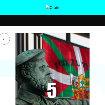
tura
Ikusmiran
Egural
Salud
Tecnología