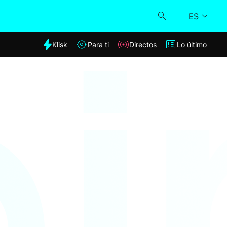
ES
dia
Klisk
Para ti
Directos
Lo último
Klisk
Directos
Para ti
Lo último