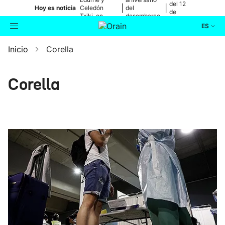
del 12
|
|
Hoy es noticia
Celedón
del
de
Txiki, en
desembarco
agosto
directo
de Elkano
ES
Inicio
Corella
Actualidad
Buscador
Política
Corella
Cultura
Ikusmiran
Eguraldia