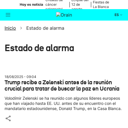
Fiestas de
|
|
Hoy es noticia
cáncer
12 de
La Blanca
colorrectal
agosto
ES
Inicio
Estado de alarma
Actualidad
Buscador
Política
Estado de alarma
Cultura
Ikusmiran
18/08/2025 - 09:04
Trump recibe a Zelenski antes de la reunión
crucial para tratar de buscar la paz en Ucrania
Eguraldia
Volodímir Zelenski se ha reunido con algunos líderes europeos
que han viajado hasta EE. UU. antes de su encuentro con el
mandatario estadounidense, Donald Trump, en la Casa Blanca.