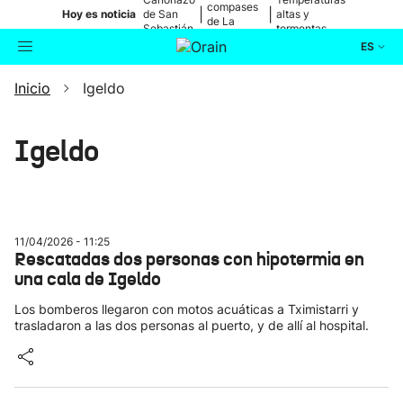
compases
|
|
Hoy es noticia
de San
altas y
de La
Sebastián
tormentas
Blanca
ES
Inicio
Igeldo
Actualidad
Buscador
Política
Igeldo
Cultura
Ikusmiran
11/04/2026 - 11:25
Rescatadas dos personas con hipotermia en
una cala de Igeldo
Eguraldia
Los bomberos llegaron con motos acuáticas a Tximistarri y
trasladaron a las dos personas al puerto, y de allí al hospital.