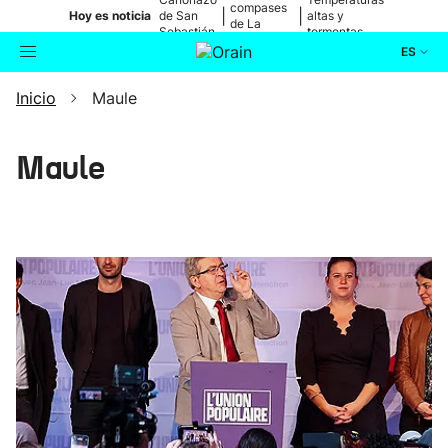
compases
|
|
Hoy es noticia
de San
altas y
de La
Sebastián
tormentas
Blanca
ES
Inicio
Maule
Actualidad
Buscador
Política
Maule
Cultura
Ikusmiran
Eguraldia