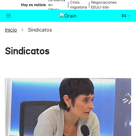
Crisis
Negociaciones
|
|
Hoy es noticia
en
migratoria
EEUU-Irán
Vitoria-
Gasteiz
ES
Inicio
Sindicatos
Actualidad
Buscador
Política
Sindicatos
Cultura
Ikusmiran
Eguraldia