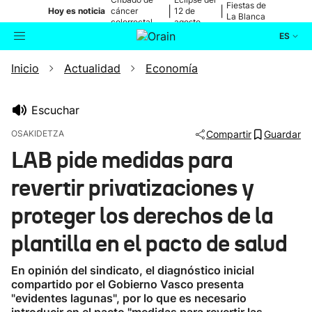
Fiestas de
|
|
Hoy es noticia
cáncer
12 de
La Blanca
colorrectal
agosto
ES
Inicio
Actualidad
Economía
Actualidad
Buscador
Política
Escuchar
OSAKIDETZA
Compartir
Guardar
Cultura
LAB pide medidas para
revertir privatizaciones y
Ikusmiran
proteger los derechos de la
Eguraldia
plantilla en el pacto de salud
En opinión del sindicato, el diagnóstico inicial
compartido por el Gobierno Vasco presenta
"evidentes lagunas", por lo que es necesario