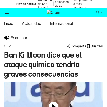
compases
|
|
Hoy es noticia
de San
altas y
de La
Sebastián
tormentas
Blanca
ES
Inicio
Actualidad
Internacional
Actualidad
Buscador
Política
Escuchar
SIRIA
Compartir
Guardar
Cultura
Ban Ki Moon dice que el
ataque químico tendría
Ikusmiran
graves consecuencias
Eguraldia