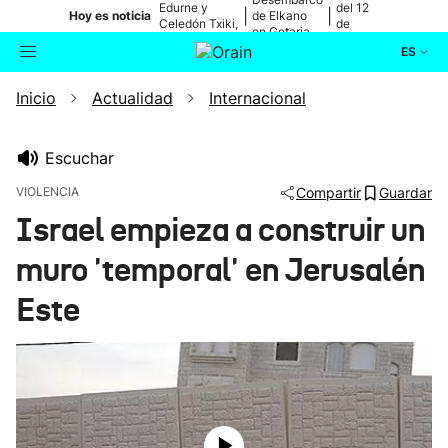
Edurne y
del 12
|
|
Hoy es noticia
de Elkano
Celedón Txiki,
de
en Getaria
en directo
agosto
ES
Inicio
Actualidad
Internacional
Actualidad
Buscador
Política
Escuchar
VIOLENCIA
Compartir
Guardar
Cultura
Israel empieza a construir un
muro 'temporal' en Jerusalén
Ikusmiran
Este
Eguraldia