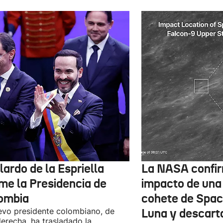
ardo de la Espriella
La NASA confir
me la Presidencia de
impacto de una
ombia
cohete de Spac
evo presidente colombiano, de
Luna y descart
derecha, ha trasladado la