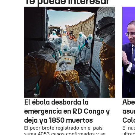
Te puede interesar
El ébola desborda la
Abel
emergencia en RD Congo y
asu
deja ya 1850 muertos
Col
El peor brote registrado en el país
El nu
suma 4053 casos confirmados y se
ultra