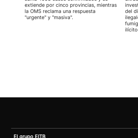
extiende por cinco provincias, mientras
inves
la OMS reclama una respuesta
del d
"urgente" y "masiva".
ilega
fumig
ilícito
El grupo EITB