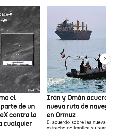
ma el
Irán y Omán acuerdan una
 parte de un
nueva ruta de navegación
eX contra la
en Ormuz
a cualquier
El acuerdo sobre las nueva ruta por e
estrecho no implica su reapertura,