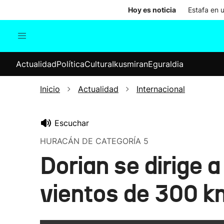
Hoy es noticia
Estafa en 
Actualidad
Política
Cul
Actualidad
Política
Cultura
Ikusmiran
Eguraldia
Sociedad
Elecciones
Economía
Inicio
Actualidad
Internacional
Internacional
Escuchar
HURACÁN DE CATEGORÍA 5
Dorian se dirige 
vientos de 300 k