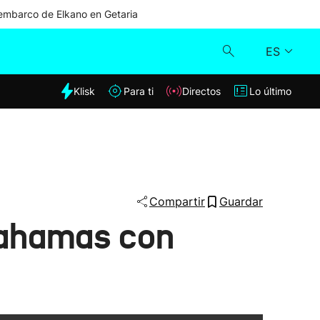
mbarco de Elkano en Getaria
ES
dia
Klisk
Para ti
Directos
Lo último
Klisk
Directos
Para ti
Compartir
Guardar
 Bahamas con
Lo último