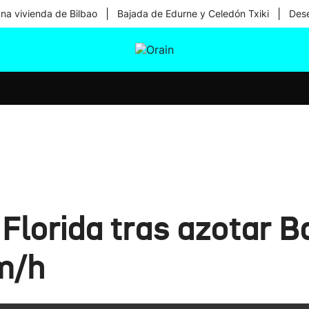
|
|
una vivienda de Bilbao
Bajada de Edurne y Celedón Txiki
Dese
tura
Ikusmiran
Egural
Salud
Tecnología
a Florida tras azotar
m/h