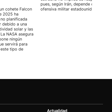
pues, según Irán, depende de la
 un cohete Falcon
ofensiva militar estadounidense-israel
de 2025 ha
no planificada
ar debido a una
ividad solar y las
s. La NASA asegura
pone ningún
ue servirá para
 este tipo de
Actualidad