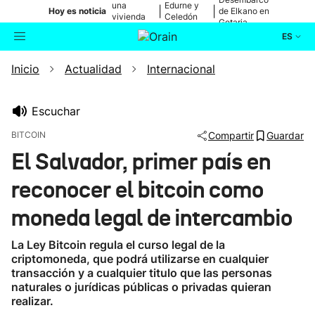
una
Edurne y
|
|
Hoy es noticia
de Elkano en
vivienda
Celedón
Getaria
de Bilbao
Txiki
ES
Inicio
Actualidad
Internacional
Actualidad
Buscador
Política
Escuchar
BITCOIN
Compartir
Guardar
Cultura
El Salvador, primer país en
reconocer el bitcoin como
Ikusmiran
moneda legal de intercambio
Eguraldia
La Ley Bitcoin regula el curso legal de la
criptomoneda, que podrá utilizarse en cualquier
transacción y a cualquier titulo que las personas
naturales o jurídicas públicas o privadas quieran
realizar.