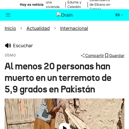
una
Edurne y
|
|
Hoy es noticia
de Elkano en
vivienda
Celedón
Getaria
de Bilbao
Txiki
ES
Inicio
Actualidad
Internacional
Actualidad
Buscador
Política
Escuchar
SÍSMO
Compartir
Guardar
Cultura
Al menos 20 personas han
muerto en un terremoto de
Ikusmiran
5,9 grados en Pakistán
Eguraldia