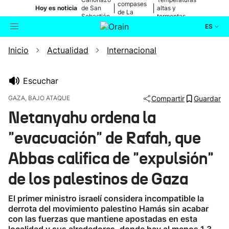
compases
|
|
Hoy es noticia
de San
altas y
de La
Sebastián
tormentas
Blanca
ES
Inicio
Actualidad
Internacional
Actualidad
Buscador
Política
Escuchar
GAZA, BAJO ATAQUE
Compartir
Guardar
Cultura
Netanyahu ordena la
"evacuación" de Rafah, que
Ikusmiran
Abbas califica de "expulsión"
Eguraldia
de los palestinos de Gaza
El primer ministro israelí considera incompatible la
derrota del movimiento palestino Hamás sin acabar
con las fuerzas que mantiene apostadas en esta