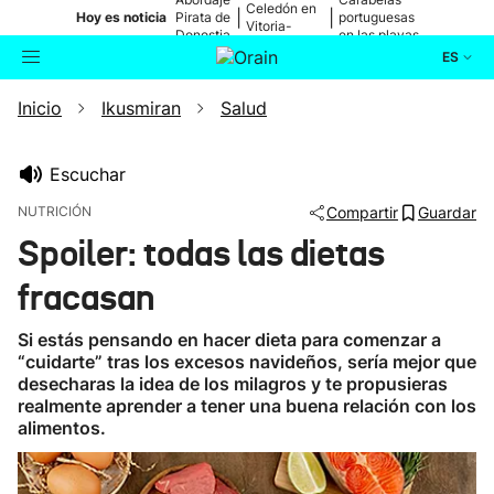
Celedón en
|
|
Hoy es noticia
Pirata de
portuguesas
Vitoria-
Donostia
en las playas
Gasteiz
ES
Inicio
Ikusmiran
Salud
Actualidad
Buscador
Política
Escuchar
NUTRICIÓN
Compartir
Guardar
Cultura
Spoiler: todas las dietas
fracasan
Ikusmiran
Si estás pensando en hacer dieta para comenzar a
Eguraldia
“cuidarte” tras los excesos navideños, sería mejor que
desecharas la idea de los milagros y te propusieras
realmente aprender a tener una buena relación con los
alimentos.