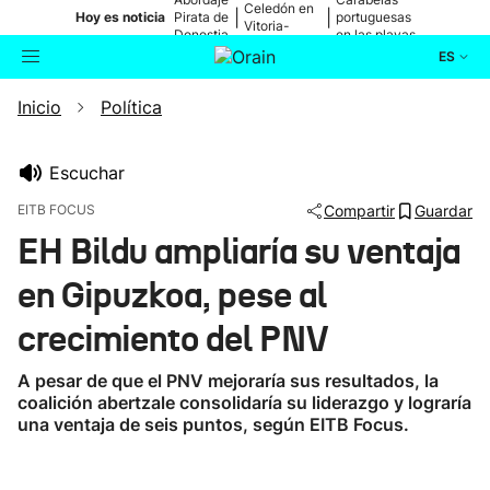
Celedón en
|
|
Hoy es noticia
Pirata de
portuguesas
Vitoria-
Donostia
en las playas
Gasteiz
ES
Inicio
Política
Actualidad
Buscador
Política
Escuchar
EITB FOCUS
Compartir
Guardar
Cultura
EH Bildu ampliaría su ventaja
en Gipuzkoa, pese al
Ikusmiran
crecimiento del PNV
Eguraldia
A pesar de que el PNV mejoraría sus resultados, la
coalición abertzale consolidaría su liderazgo y lograría
una ventaja de seis puntos, según EITB Focus.