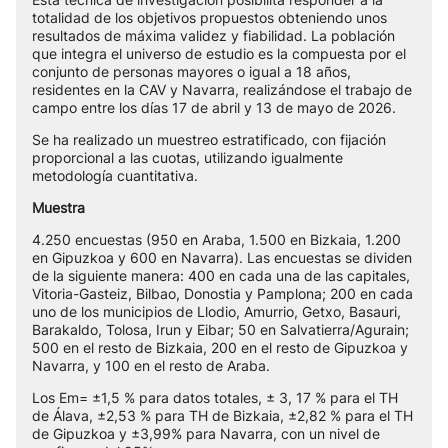
totalidad de los objetivos propuestos obteniendo unos
resultados de máxima validez y fiabilidad. La población
que integra el universo de estudio es la compuesta por el
conjunto de personas mayores o igual a 18 años,
residentes en la CAV y Navarra, realizándose el trabajo de
campo entre los días 17 de abril y 13 de mayo de 2026.
Se ha realizado un muestreo estratificado, con fijación
proporcional a las cuotas, utilizando igualmente
metodología cuantitativa.
Muestra
4.250 encuestas (950 en Araba, 1.500 en Bizkaia, 1.200
en Gipuzkoa y 600 en Navarra). Las encuestas se dividen
de la siguiente manera: 400 en cada una de las capitales,
Vitoria-Gasteiz, Bilbao, Donostia y Pamplona; 200 en cada
uno de los municipios de Llodio, Amurrio, Getxo, Basauri,
Barakaldo, Tolosa, Irun y Eibar; 50 en Salvatierra/Agurain;
500 en el resto de Bizkaia, 200 en el resto de Gipuzkoa y
Navarra, y 100 en el resto de Araba.
Los Em= ±1,5 % para datos totales, ± 3, 17 % para el TH
de Álava, ±2,53 % para TH de Bizkaia, ±2,82 % para el TH
de Gipuzkoa y ±3,99% para Navarra, con un nivel de