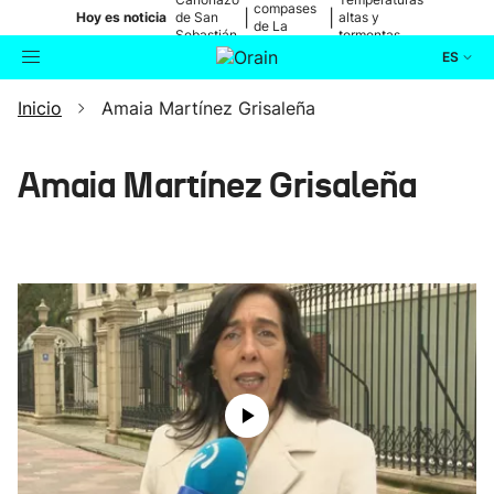
compases
|
|
Hoy es noticia
de San
altas y
de La
Sebastián
tormentas
Blanca
ES
Inicio
Amaia Martínez Grisaleña
Actualidad
Buscador
Política
Amaia Martínez Grisaleña
Cultura
Ikusmiran
Eguraldia