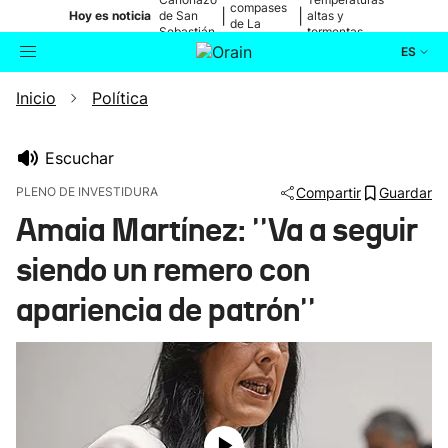
compases
|
|
Hoy es noticia
de San
altas y
de La
Sebastián
tormentas
Blanca
ES
Inicio
Política
Actualidad
Buscador
Política
Escuchar
PLENO DE INVESTIDURA
Compartir
Guardar
Cultura
Amaia Martínez: ''Va a seguir
siendo un remero con
Ikusmiran
apariencia de patrón''
Eguraldia