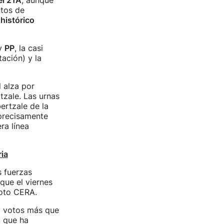
el 21A
, aunque
ntos de
histórico
y
PP
, la casi
ación) y la
 alza por
ltzale. Las urnas
ertzale de la
 precisamente
ra línea
ria
s fuerzas
 que el viernes
voto CERA.
0 votos más que
, que ha