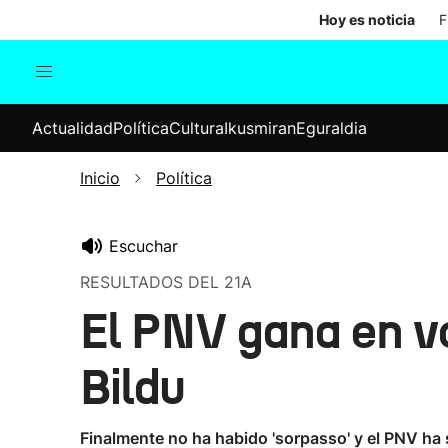
Hoy es noticia
F
Actualidad
Política
Cul
Actualidad
Política
Cultura
Ikusmiran
Eguraldia
Sociedad
Elecciones
Economía
Inicio
Política
Internacional
Escuchar
RESULTADOS DEL 21A
El PNV gana en v
Bildu
Finalmente no ha habido 'sorpasso' y el PNV ha 