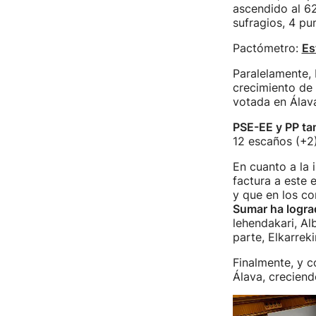
ascendido al 62
sufragios, 4 pu
Pactómetro:
Es
Paralelamente, 
crecimiento de 
votada en Álav
PSE-EE y PP ta
12 escaños (+2)
En cuanto a la 
factura a este 
y que en los c
Sumar ha logra
lehendakari, Al
parte, Elkarre
Finalmente, y c
Álava, crecien