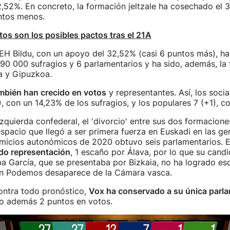
,52%. En concreto, la formación jeltzale ha cosechado el 
ntos menos.
tos son los posibles pactos tras el 21A
EH Bildu, con un apoyo del 32,52% (casi 6 puntos más), h
90 000 sufragios y 6 parlamentarios y ha sido, además, la
a y Gipuzkoa.
mbién han crecido en votos
y representantes. Así, los socia
, con un 14,23% de los sufragios, y los populares 7 (+1), c
izquierda confederal, el 'divorcio' entre sus dos formacion
espacio que llegó a ser primera fuerza en Euskadi en las g
omicios autonómicos de 2020 obtuvo seis parlamentarios. E
do representación
, 1 escaño por Álava, por lo que su candi
ba García, que se presentaba por Bizkaia, no ha logrado es
kin Podemos desaparece de la Cámara vasca.
ontra todo pronóstico,
Vox ha conservado a su única parla
do además 2 puntos en votos.