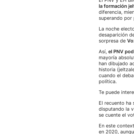
El PNV y EH Bi
la formación je
diferencia, mie
superando por p
La noche electo
desaparición de
sorpresa de
Vo
Así,
el PNV podr
mayoría absolu
han dibujado ad
historia (jeltz
cuando el debat
política.
Te puede intere
El recuento ha 
disputando la v
se cuente el vo
En este context
en 2020, aunque