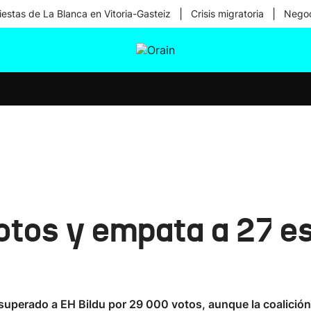
|
|
iestas de La Blanca en Vitoria-Gasteiz
Crisis migratoria
Negoc
tura
Ikusmiran
Egural
Salud
Tecnología
otos y empata a 27 
superado a EH Bildu por 29 000 votos, aunque la coalición 