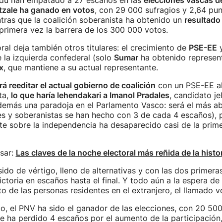
ldu han empatado a 27 escaños en las
elecciones vascas d
ltzale ha ganado en votos
, con 29 000 sufragios y 2,64 pu
ntras que la coalición soberanista ha obtenido un
resultado 
rimera vez la barrera de los 300 000 votos.
ral deja también otros titulares: el crecimiento de
PSE-EE
 la izquierda confederal (solo
Sumar
ha obtenido represent
x
, que mantiene a su actual representante.
á reeditar el actual gobierno de coalición
con un PSE-EE al
ta,
lo que haría lehendakari a Imanol Pradales
, candidato je
emás una paradoja en el Parlamento Vasco: será el más ab
ales y soberanistas se han hecho con 3 de cada 4 escaños),
e sobre la independencia ha desaparecido casi de la prime
sar:
Las claves de la noche electoral más reñida de la histo
sido de vértigo, lleno de alternativas y con las dos primera
ictoria en escaños hasta el final. Y todo aún a la espera de
to de las personas residentes en el extranjero, el llamado 
o, el PNV ha sido el ganador de las elecciones, con 20 50
 ha perdido 4 escaños por el aumento de la participación