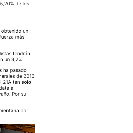
35,20% de los
a obtenido un
 fuerza más
listas tendrán
on un 9,2%.
es ha pasado
enerales de 2016
l 21A tan
solo
data a
caño. Por su
mentaria
por