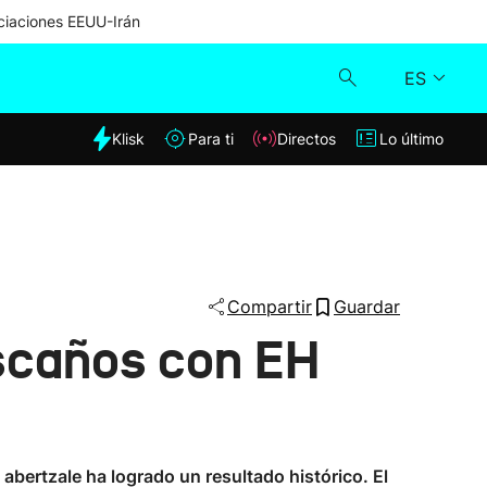
iaciones EEUU-Irán
ES
dia
Klisk
Para ti
Directos
Lo último
Klisk
Directos
Para ti
Compartir
Guardar
escaños con EH
Lo último
abertzale ha logrado un resultado histórico. El