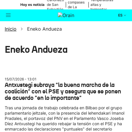
compases
|
|
Hoy es noticia
de San
altas y
de La
Sebastián
tormentas
Blanca
ES
Inicio
Eneko Andueza
Actualidad
Buscador
Política
Eneko Andueza
Cultura
Ikusmiran
15/07/2026 - 13:01
Antxustegi subraya "la buena marcha de la
coalición" con el PSE y asegura que se ponen
Eguraldia
de acuerdo "en lo importante"
Tras una jornada de trabajo celebrada en Bilbao por el grupo
parlamentario jeltzale, con la presencia del lehendakari Imanol
Pradales, el portavoz del PNV en el Parlamento Vasco Joseba
Díez Antxustegi ha querido rebajar la tensión con el PSE y ha
enmarcado las declaraciones "puntuales" del secretario