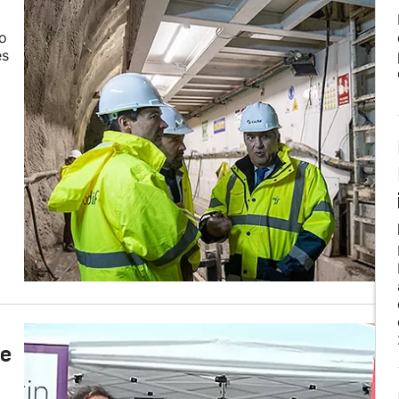
so
es
de