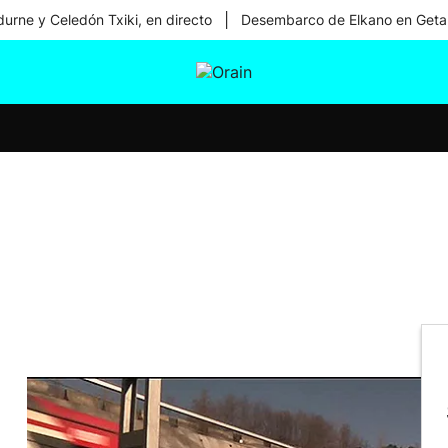
|
urne y Celedón Txiki, en directo
Desembarco de Elkano en Geta
tura
Ikusmiran
Egural
Salud
Tecnología