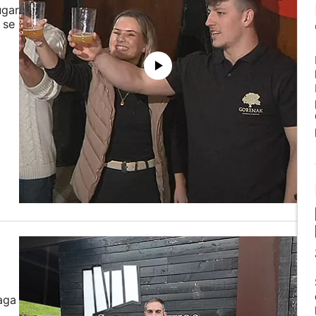
ugar
 se
aga