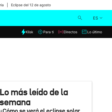
|
ria
Eclipse del 12 de agosto
ES
dia
Klisk
Para ti
Directos
Lo último
Klisk
Directos
Para ti
Lo último
Lo más leído de la
semana
¿Cómo se verá el eclipse solar