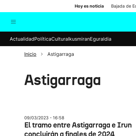
Hoy es noticia
Bajada de Ed
Actualidad
Política
Cul
Actualidad
Política
Cultura
Ikusmiran
Eguraldia
Sociedad
Elecciones
Economía
Inicio
Astigarraga
Internacional
Astigarraga
09/03/2023 - 16:58
El tramo entre Astigarraga e Irun
concluirán a finales de 2024