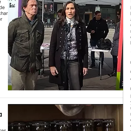
e
de
char
er
a
res