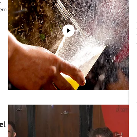
n
ero
el