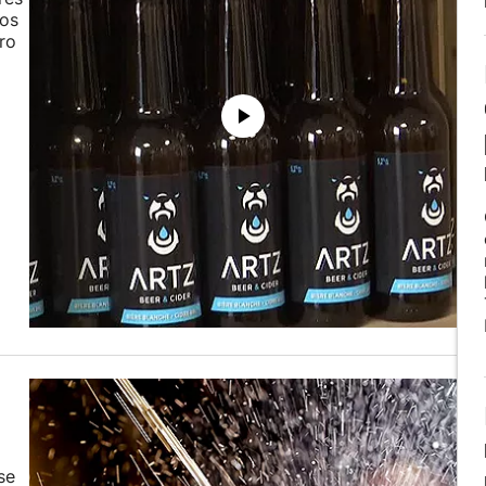
dos
ro
se