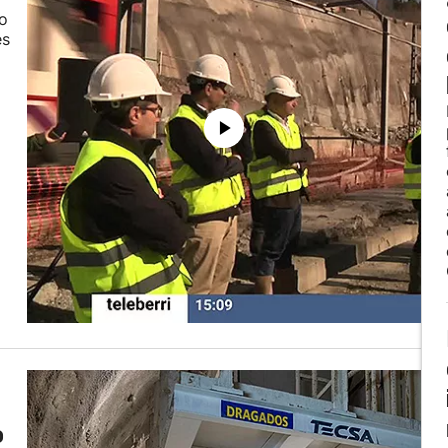
so
es
o