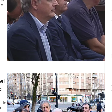
del
de
cel
a
o de
r