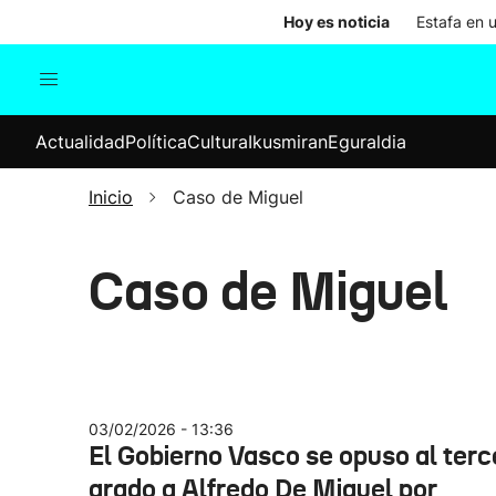
Hoy es noticia
Estafa en 
Actualidad
Política
Cul
Actualidad
Política
Cultura
Ikusmiran
Eguraldia
Sociedad
Elecciones
Economía
Inicio
Caso de Miguel
Internacional
Caso de Miguel
03/02/2026 - 13:36
El Gobierno Vasco se opuso al terc
grado a Alfredo De Miguel por