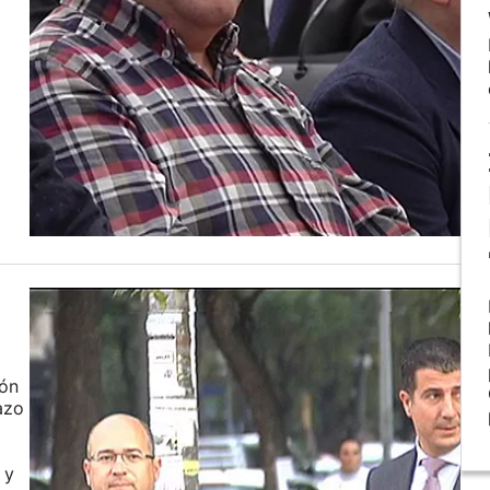
ión
azo
 y