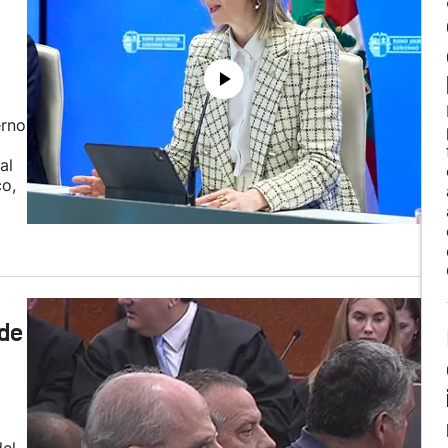
erno
al
co,
 de