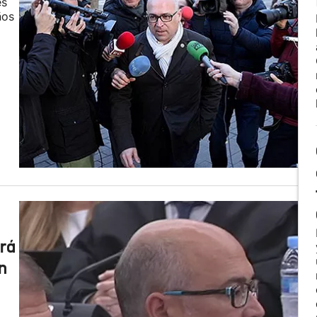
es
ños
ará
n