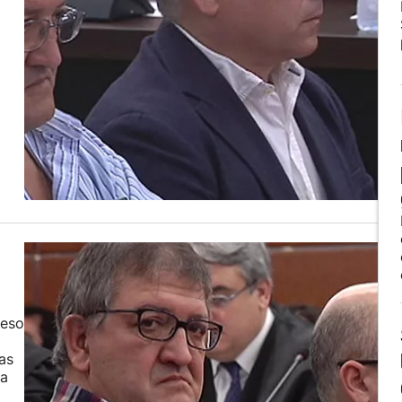
reso
as
za