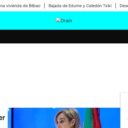
|
|
una vivienda de Bilbao
Bajada de Edurne y Celedón Txiki
Dese
tura
Ikusmiran
Egural
Salud
Tecnología
er