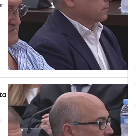
ar
ta
e