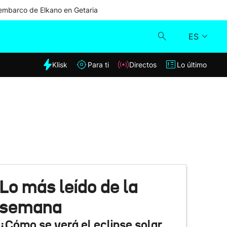
mbarco de Elkano en Getaria
ES
dia
Klisk
Para ti
Directos
Lo último
Klisk
Directos
Para ti
Lo último
Lo más leído de la
semana
¿Cómo se verá el eclipse solar