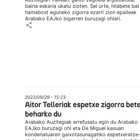
baina eskaria ukatu zioten. Sei urte, hilabete bat
hamabost eguneko zigorra ezarri zion epaileak
Arabako EAJko bigarren buruzagi ohiari.
2023/09/29 - 15:23
Aitor Telleriak espetxe zigorra bet
beharko du
Arabako Auzitegiak errefusatu egin du Arabako
EAJko buruzagi ohi eta De Miguel kasuan
kondenatuaren gaixotasunagatiko espetxeratze