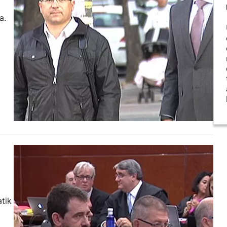
a.
tik