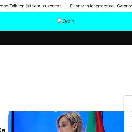
|
don Txikiren jaitsiera, zuzenean
Elkanoren lehorreratzea Getaria
tura
Ikusmiran
Egural
Osasuna
Teknologia
De