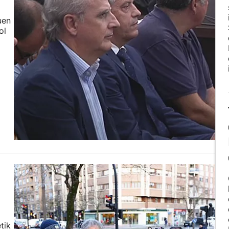
uen
ol
tik