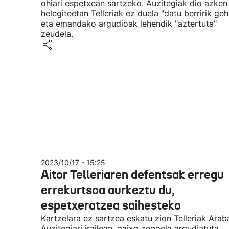
ohiari espetxean sartzeko. Auzitegiak dio azken
helegiteetan Telleriak ez duela "datu berririk gehi
eta emandako argudioak lehendik "aztertuta"
zeudela.
2023/10/17 - 15:25
Aitor Telleriaren defentsak erregu
errekurtsoa aurkeztu du,
espetxeratzea saihesteko
Kartzelara ez sartzea eskatu zion Telleriak Ara
Auzitegiari irailean, gaixo zegoela argudiatuta,