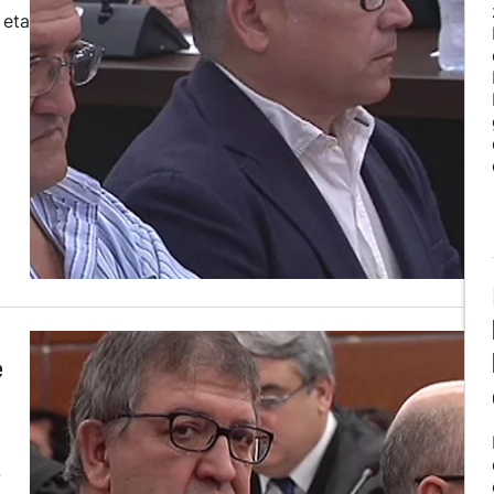
 eta
e
-