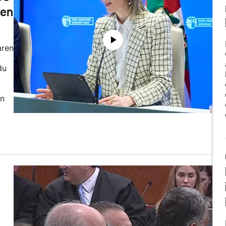
ren
aren
du
en