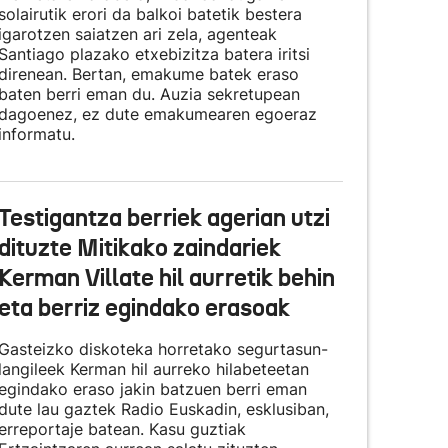
solairutik erori da balkoi batetik bestera
igarotzen saiatzen ari zela, agenteak
Santiago plazako etxebizitza batera iritsi
direnean. Bertan, emakume batek eraso
baten berri eman du. Auzia sekretupean
dagoenez, ez dute emakumearen egoeraz
informatu.
Testigantza berriek agerian utzi
dituzte Mitikako zaindariek
Kerman Villate hil aurretik behin
eta berriz egindako erasoak
Gasteizko diskoteka horretako segurtasun-
langileek Kerman hil aurreko hilabeteetan
egindako eraso jakin batzuen berri eman
dute lau gaztek Radio Euskadin, esklusiban,
erreportaje batean. Kasu guztiak