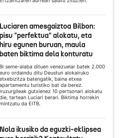
Ertzaintzaren aurrean salatu zituzten.
Luciaren amesgaiztoa Bilbon:
pisu "perfektua" alokatu, eta
hiru egunen buruan, maula
baten biktima dela konturatu
Bi seme-alaba dituen venezuelar batek 2.000
euro ordaindu ditu Deustun alokairuko
etxebizitza batengatik, baina etxea
apartamentu turistiko bat da berez.
Iruzurgileak gutxienez 10 pertsonari alokatu
die, tartean Luciari berari. Biktima horrekin
mintzatu da EITB.
Nola ikusiko da eguzki-eklipsea