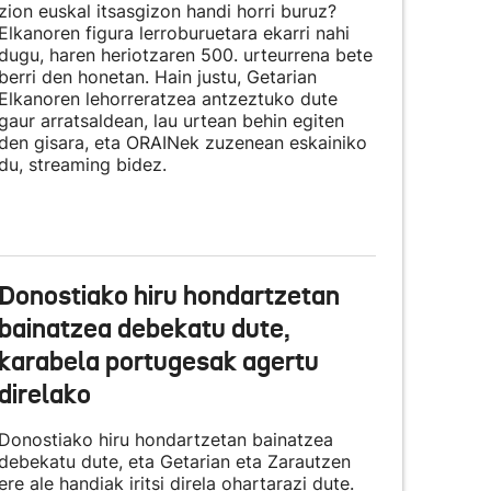
zion euskal itsasgizon handi horri buruz?
Elkanoren figura lerroburuetara ekarri nahi
dugu, haren heriotzaren 500. urteurrena bete
berri den honetan. Hain justu, Getarian
Elkanoren lehorreratzea antzeztuko dute
gaur arratsaldean, lau urtean behin egiten
den gisara, eta
ORAINek zuzenean eskainiko
du
, streaming bidez.
Donostiako hiru hondartzetan
bainatzea debekatu dute,
karabela portugesak agertu
direlako
Donostiako hiru hondartzetan bainatzea
debekatu dute, eta Getarian eta Zarautzen
ere ale handiak iritsi direla ohartarazi dute.