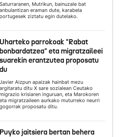
Saturraranen, Mutrikun, bainuzale bat
anbulantizan eraman dute, karabela
portugesek ziztatu egin dutelako.
Uharteko parrokoak "Rabat
bonbardatzea" eta migratzaileei
suarekin erantzutea proposatu
du
Javier Aizpun apaizak hainbat mezu
argitaratu ditu X sare sozialean Ceutako
migrazio krisiaren inguruan, eta Marokoren
eta migratzaileen aurkako muturreko neurri
gogorrak proposatu ditu.
Puyko jaitsiera bertan behera