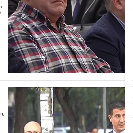
n
n
n,