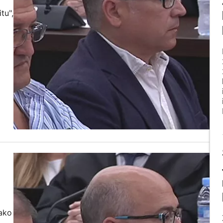
tu",
bako