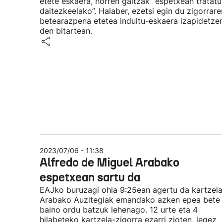
etete eskaera, horren gaitzak “espetxean tratatu
daitezkeelako”. Halaber, ezetsi egin du zigorrare
betearazpena etetea indultu-eskaera izapidetze
den bitartean.
2023/07/06 - 11:38
Alfredo de Miguel Arabako
espetxean sartu da
EAJko buruzagi ohia 9:25ean agertu da kartzela
Arabako Auzitegiak emandako azken epea bete
baino ordu batzuk lehenago. 12 urte eta 4
hilabeteko kartzela-zigorra ezarri zioten, legez