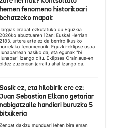
zure herritik? Kontsultatu
hemen fenomeno historikoari
behatzeko mapak
Ilargiak erabat ezkutatuko du Eguzkia
2026ko abuztuaren 12an: Euskal Herrian
2183. urtera arte ez da berriro ikusiko
horrelako fenomenorik. Eguzki-eklipse osoa
ilunabarrean hasiko da, eta egunak "bi
ilunabar" izango ditu. Eklipsea Orain.eus-en
bidez zuzenean jarraitu ahal izango da.
Sosik ez, eta hilobirik ere ez:
Juan Sebastian Elkano getariar
nabigatzaile handiari buruzko 5
bitxikeria
Zenbat dakizu munduari lehen bira eman