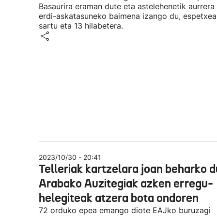
Basaurira eraman dute eta astelehenetik aurrera
erdi-askatasuneko baimena izango du, espetxea
sartu eta 13 hilabetera.
2023/10/30 - 20:41
Telleriak kartzelara joan beharko d
Arabako Auzitegiak azken erregu-
helegiteak atzera bota ondoren
72 orduko epea emango diote EAJko buruzagi