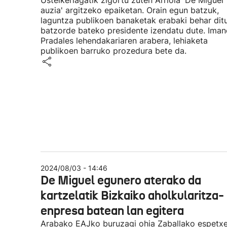
Ustelkeriagatik zigortu zuten Arriola 'De Miguel
auzia' argitzeko epaiketan. Orain egun batzuk,
laguntza publikoen banaketak erabaki behar dit
batzorde bateko presidente izendatu dute. Iman
Pradales lehendakariaren arabera, lehiaketa
publikoen barruko prozedura bete da.
2024/08/03 - 14:46
De Miguel egunero aterako da
kartzelatik Bizkaiko aholkularitza-
enpresa batean lan egitera
Arabako EAJko buruzagi ohia Zaballako espetxe