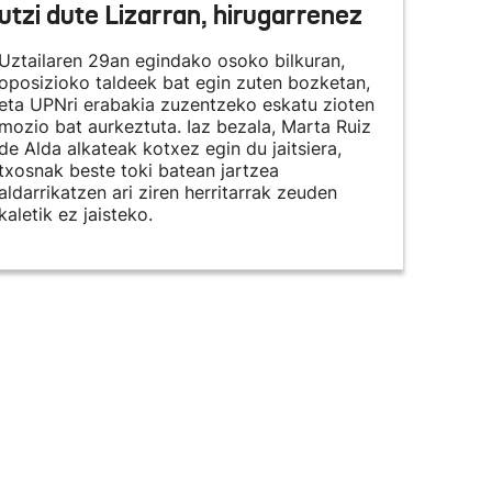
utzi dute Lizarran, hirugarrenez
Uztailaren 29an egindako osoko bilkuran,
oposizioko taldeek bat egin zuten bozketan,
eta UPNri erabakia zuzentzeko eskatu zioten
mozio bat aurkeztuta. Iaz bezala, Marta Ruiz
de Alda alkateak kotxez egin du jaitsiera,
txosnak beste toki batean jartzea
aldarrikatzen ari ziren herritarrak zeuden
kaletik ez jaisteko.