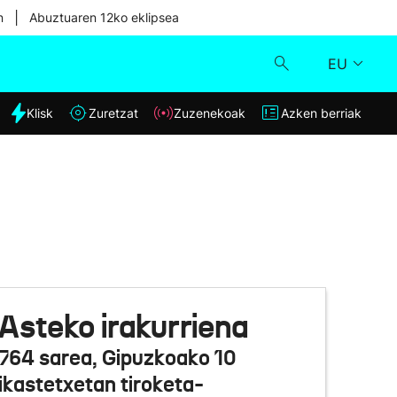
|
n
Abuztuaren 12ko eklipsea
EU
dia
Klisk
Zuretzat
Zuzenekoak
Azken berriak
Klisk
Zuzenekoak
Zuretzat
Azken berriak
Asteko irakurriena
764 sarea, Gipuzkoako 10
ikastetxetan tiroketa-