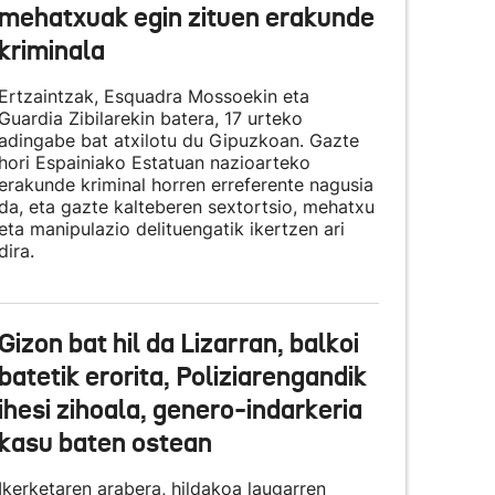
mehatxuak egin zituen erakunde
kriminala
Ertzaintzak, Esquadra Mossoekin eta
Guardia Zibilarekin batera, 17 urteko
adingabe bat atxilotu du Gipuzkoan. Gazte
hori Espainiako Estatuan nazioarteko
erakunde kriminal horren erreferente nagusia
da, eta gazte kalteberen sextortsio, mehatxu
eta manipulazio delituengatik ikertzen ari
dira.
Gizon bat hil da Lizarran, balkoi
batetik erorita, Poliziarengandik
ihesi zihoala, genero-indarkeria
kasu baten ostean
Ikerketaren arabera, hildakoa laugarren