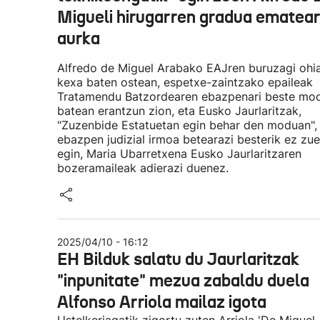
Migueli hirugarren gradua ematea
aurka
Alfredo de Miguel Arabako EAJren buruzagi ohi
kexa baten ostean, espetxe-zaintzako epaileak
Tratamendu Batzordearen ebazpenari beste mo
batean erantzun zion, eta Eusko Jaurlaritzak,
"Zuzenbide Estatuetan egin behar den moduan",
ebazpen judizial irmoa betearazi besterik ez zu
egin, Maria Ubarretxena Eusko Jaurlaritzaren
bozeramaileak adierazi duenez.
2025/04/10 - 16:12
EH Bilduk salatu du Jaurlaritzak
"inpunitate" mezua zabaldu duela
Alfonso Arriola mailaz igota