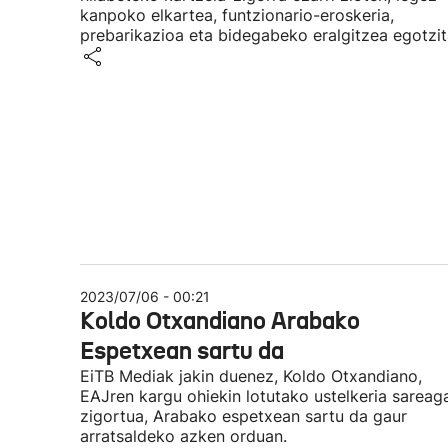
kanpoko elkartea, funtzionario-eroskeria,
prebarikazioa eta bidegabeko eralgitzea egotzit
2023/07/06 - 00:21
Koldo Otxandiano Arabako
Espetxean sartu da
EiTB Mediak jakin duenez, Koldo Otxandiano,
EAJren kargu ohiekin lotutako ustelkeria sareaga
zigortua, Arabako espetxean sartu da gaur
arratsaldeko azken orduan.