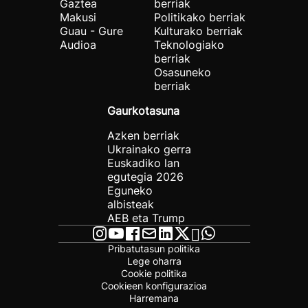
Gaztea
berriak
Makusi
Politikako berriak
Guau - Gure
Kulturako berriak
Audioa
Teknologiako
berriak
Osasuneko
berriak
Gaurkotasuna
Azken berriak
Ukrainako gerra
Euskadiko lan
egutegia 2026
Eguneko
albisteak
AEB eta Trump
Pribatutasun politika
Lege oharra
Cookie politika
Cookieen konfigurazioa
Harremana