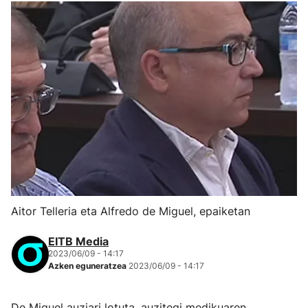
Aitor Telleria eta Alfredo de Miguel, epaiketan
EITB Media
2023/06/09 - 14:17
Azken eguneratzea
2023/06/09 - 14:17
De Miguel auziari lotuta, auzitegi medikuaren