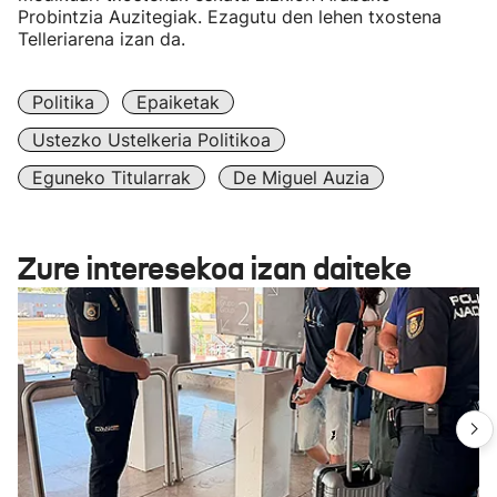
Probintzia Auzitegiak. Ezagutu den lehen txostena
Telleriarena izan da.
Politika
Epaiketak
Ustezko Ustelkeria Politikoa
Eguneko Titularrak
De Miguel Auzia
Zure interesekoa izan daiteke