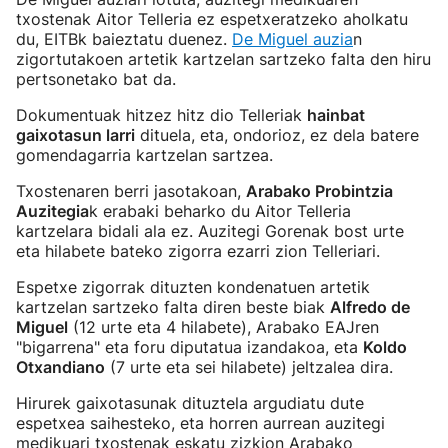
txostenak Aitor Telleria ez espetxeratzeko aholkatu
du, EITBk baieztatu duenez.
De Miguel auzia
n
zigortutakoen artetik kartzelan sartzeko falta den hiru
pertsonetako bat da.
Dokumentuak hitzez hitz dio Telleriak
hainbat
gaixotasun larri
dituela, eta, ondorioz, ez dela batere
gomendagarria kartzelan sartzea.
Txostenaren berri jasotakoan,
Arabako Probintzia
Auzitegia
k erabaki beharko du Aitor Telleria
kartzelara bidali ala ez. Auzitegi Gorenak bost urte
eta hilabete bateko zigorra ezarri zion Telleriari.
Espetxe zigorrak dituzten kondenatuen artetik
kartzelan sartzeko falta diren beste biak
Alfredo de
Miguel
(12 urte eta 4 hilabete), Arabako EAJren
"bigarrena" eta foru diputatua izandakoa, eta
Koldo
Otxandiano
(7 urte eta sei hilabete) jeltzalea dira.
Hirurek gaixotasunak dituztela argudiatu dute
espetxea saihesteko, eta horren aurrean auzitegi
medikuari txostenak eskatu zizkion Arabako