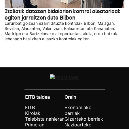
Italiatik datozen bidaiarien kontrol aleatorioak
egiten jarraitzen dute Bilbon
Larunbat goizean ezarri dituzte kontrolak Bilbon, Malagan,
Sevillan, Alacanten, Valentzian, Balearretan eta Kanarietan.
Madrilgo eta Bartzelonako aireportuetan, aldiz, ordu batzuk
lehenago hasi ziren ausazko kontrolak egiten.
EITB taldea
Orain
EITB
Ekonomiako
Kirolak
berriak
Telebista nahieran
Gizarteko berriak
Primeran
Nazioarteko