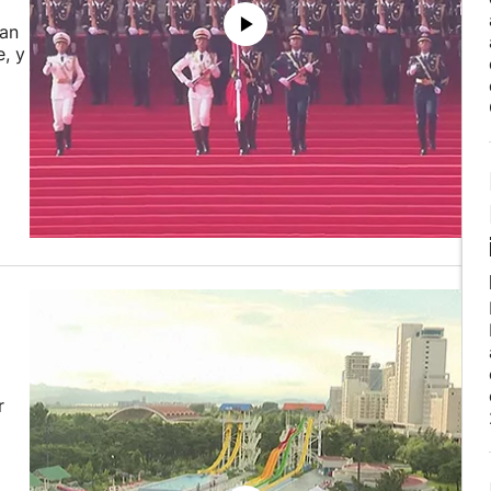
ran
, y
r