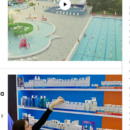
ia
 y