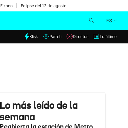
|
 Elkano
Eclipse del 12 de agosto
ES
dia
Klisk
Para ti
Directos
Lo último
Klisk
Directos
Para ti
Lo último
Lo más leído de la
semana
Reabierta la estación de Metro