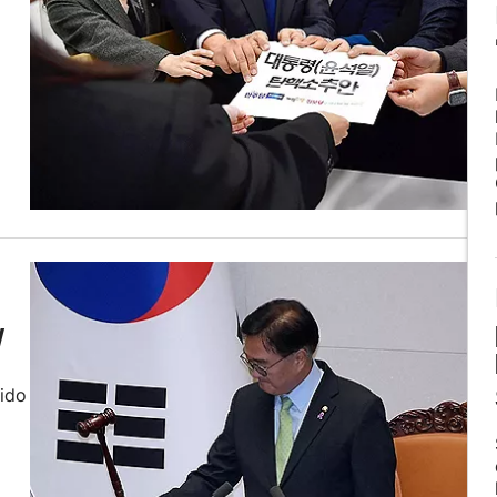
y
sido