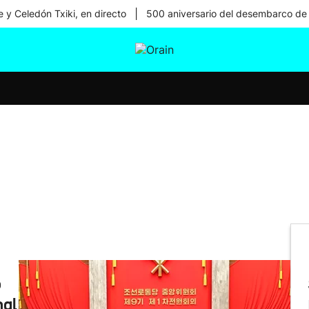
|
 y Celedón Txiki, en directo
500 aniversario del desembarco de
tura
Ikusmiran
Egural
Salud
Tecnología
o
nal