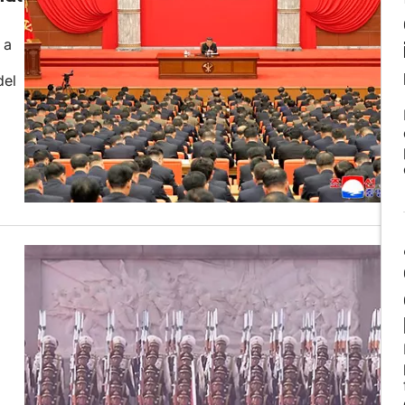
 a
del