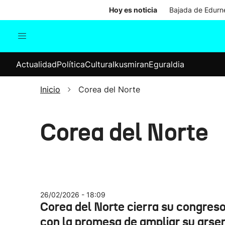
Hoy es noticia
Bajada de Edurne
Actualidad
Política
Cul
Actualidad
Política
Cultura
Ikusmiran
Eguraldia
Sociedad
Elecciones
Economía
Inicio
Corea del Norte
Internacional
Corea del Norte
26/02/2026 - 18:09
Corea del Norte cierra su congres
con la promesa de ampliar su arse