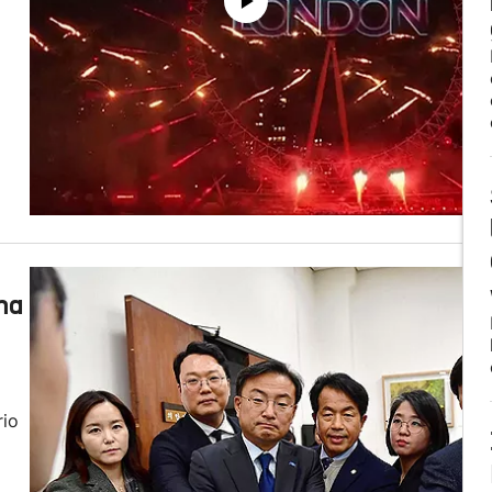
na
rio