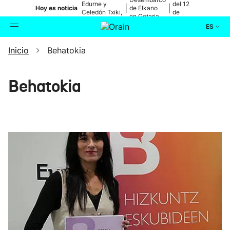
Edurne y
del 12
|
|
Hoy es noticia
de Elkano
Celedón Txiki,
de
en Getaria
en directo
agosto
ES
Inicio
Behatokia
Actualidad
Buscador
Política
Behatokia
Cultura
Ikusmiran
Eguraldia