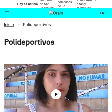
compases
|
|
Hoy es noticia
de San
altas y
de La
Sebastián
tormentas
Blanca
ES
Inicio
Polideportivos
Actualidad
Buscador
Política
Polideportivos
Cultura
Ikusmiran
Eguraldia