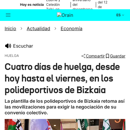
del 12
|
|
Hoy es noticia
Celedón
del
de
Txiki, en
desembarco
agosto
directo
de Elkano
ES
Inicio
Actualidad
Economía
Actualidad
Buscador
Política
Escuchar
HUELGA
Compartir
Guardar
Cultura
Cuatro días de huelga, desde
hoy hasta el viernes, en los
Ikusmiran
polideportivos de Bizkaia
Eguraldia
La plantilla de los polideportivos de Bizkaia retoma así
las movilizaciones para exigir la negociación de su
convenio colectivo.