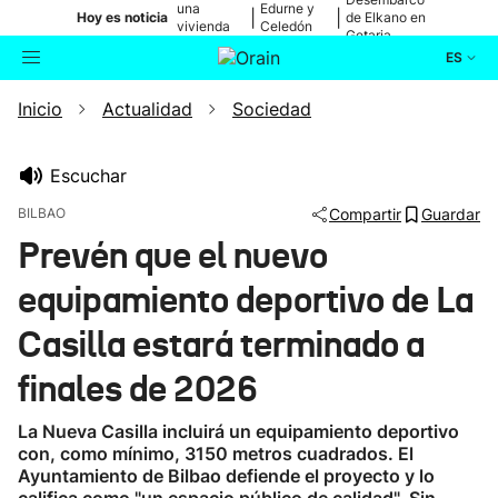
una
Edurne y
|
|
Hoy es noticia
de Elkano en
vivienda
Celedón
Getaria
de Bilbao
Txiki
ES
Inicio
Actualidad
Sociedad
Actualidad
Buscador
Política
Escuchar
BILBAO
Compartir
Guardar
Cultura
Prevén que el nuevo
equipamiento deportivo de La
Ikusmiran
Casilla estará terminado a
Eguraldia
finales de 2026
La Nueva Casilla incluirá un equipamiento deportivo
con, como mínimo, 3150 metros cuadrados. El
Ayuntamiento de Bilbao defiende el proyecto y lo