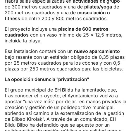
Habrá salas especializadas en
actividades de grupo
de 300 metros cuadrados y una de
pilates/yoga
de
200 metros cuadrados y una de
musculación o
fitness
de entre 200 y 800 metros cuadrados.
El proyecto incluye una
piscina de 600 metros
cuadrados
con un vaso mínimo de 25 x 12,5 metros,
incluida la playa.
Esa instalación contará con un
nuevo aparcamiento
bajo rasante con un estándar obligado de 0,35 plazas
por 25 metros cuadrados para los coches y con 0,5
plazas por 250 metros cuadrados para las bicicletas.
La oposición denuncia "privatización"
El grupo municipal de
EH Bildu
ha lamentado, que,
tras conocer el proyecto, el Ayuntamiento vuelva a
apostar "una vez más" por dejar "en manos privadas la
creación y gestión de un polideportivo municipal,
abriendo así camino a la externalización de la gestión
de Bilbao Kirolak". A través de un comunicado, EH
Bildu Bilbo ha defendido que se apueste por un
polideportivo de gestión pública y de calidad para el