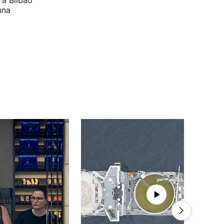
 a Bilbao
una