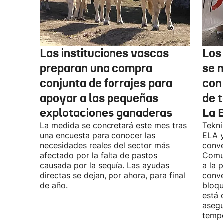
Las instituciones vascas
Los
preparan una compra
se 
conjunta de forrajes para
con
apoyar a las pequeñas
de t
explotaciones ganaderas
La 
La medida se concretará este mes tras
Tekni
una encuesta para conocer las
ELA y
necesidades reales del sector más
conve
afectado por la falta de pastos
Comu
causada por la sequía. Las ayudas
a la 
directas se dejan, por ahora, para final
conve
de año.
bloqu
está 
asegu
tempo