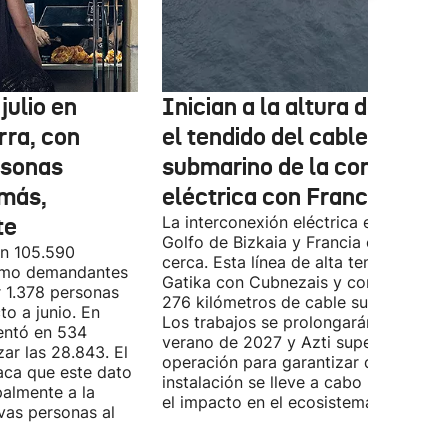
julio en
Inician a la altura de Lemo
rra, con
el tendido del cable
rsonas
submarino de la conexión
más,
eléctrica con Francia
te
La interconexión eléctrica entre el
Golfo de Bizkaia y Francia está más
on 105.590
cerca. Esta línea de alta tensión unirá
como demandantes
Gatika con Cubnezais y contará con
 1.378 personas
276 kilómetros de cable submarino.
o a junio. En
Los trabajos se prolongarán hasta
entó en 534
verano de 2027 y Azti supervisará la
ar las 28.843. El
operación para garantizar que la
aca que este dato
instalación se lleve a cabo minimizan
palmente a la
el impacto en el ecosistema marino.
vas personas al