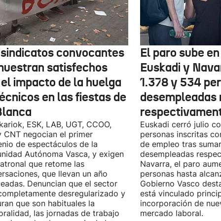
 sindicatos convocantes
El paro sube en 
muestran satisfechos
Euskadi y Nava
 el impacto de la huelga
1.378 y 534 pe
écnicos en las fiestas de
desempleadas 
Blanca
respectivamen
kariok, ESK, LAB, UGT, CCOO,
Euskadi cerró julio c
 CNT negocian el primer
personas inscritas 
nio de espectáculos de la
de empleo tras sumar
nidad Autónoma Vasca, y exigen
desempleadas respect
patronal que retome las
Navarra, el paro aum
rsaciones, que llevan un año
personas hasta alcanz
eadas. Denuncian que el sector
Gobierno Vasco dest
completamente desregularizado y
está vinculado princi
ran que son habituales la
incorporación de nue
ralidad, las jornadas de trabajo
mercado laboral.