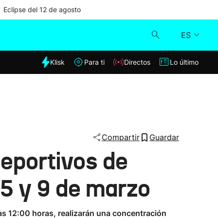
Eclipse del 12 de agosto
ES
dia
Klisk
Para ti
Directos
Lo último
Klisk
Directos
Para ti
Compartir
Guardar
deportivos de
Lo último
, 5 y 9 de marzo
 las 12:00 horas, realizarán una concentración