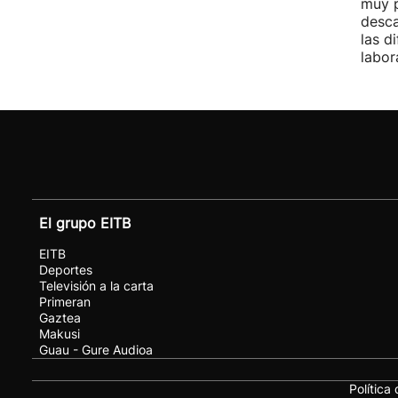
muy p
desca
las d
labor
El grupo EITB
EITB
Deportes
Televisión a la carta
Primeran
Gaztea
Makusi
Guau - Gure Audioa
Política