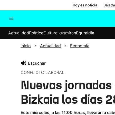
Hoy es noticia
Bajada
Actualidad
Política
Cul
Actualidad
Política
Cultura
Ikusmiran
Eguraldia
Sociedad
Elecciones
Economía
Inicio
Actualidad
Economía
Internacional
Escuchar
CONFLICTO LABORAL
Nuevas jornadas d
Bizkaia los días 
Este miércoles, a las 11:00 horas, llevarán a ca