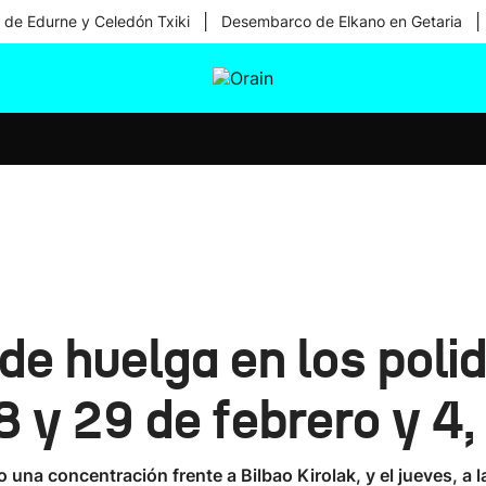
|
|
 de Edurne y Celedón Txiki
Desembarco de Elkano en Getaria
tura
Ikusmiran
Egural
Salud
Tecnología
e huelga en los poli
28 y 29 de febrero y 4
bo una concentración frente a Bilbao Kirolak, y el jueves, a