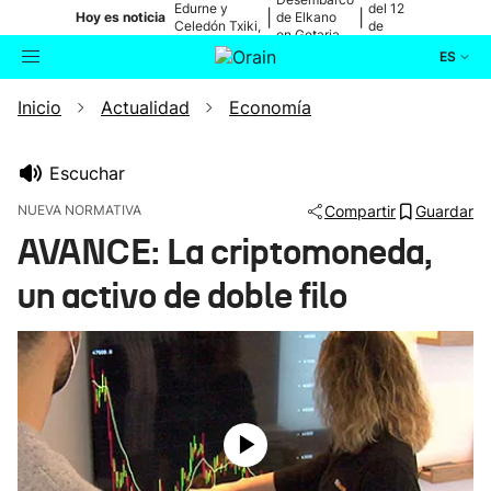
Edurne y
del 12
|
|
Hoy es noticia
de Elkano
Celedón Txiki,
de
en Getaria
en directo
agosto
ES
Inicio
Actualidad
Economía
Actualidad
Buscador
Política
Escuchar
NUEVA NORMATIVA
Compartir
Guardar
Cultura
AVANCE: La criptomoneda,
un activo de doble filo
Ikusmiran
Eguraldia