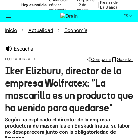
Fiestas de
|
|
Hoy es noticia
cáncer
12 de
La Blanca
colorrectal
agosto
ES
Inicio
Actualidad
Economía
Actualidad
Buscador
Política
Escuchar
EUSKADI IRRATIA
Compartir
Guardar
Cultura
Iker Elizburu, director de la
empresa Wolfratex: "La
Ikusmiran
mascarilla es un producto que
Eguraldia
ha venido para quedarse"
Según ha explicado el director de la empresa
productora de mascarillas en Euskadi Irratia, su labor
no desaparecerá junto con la obligatoriedad de