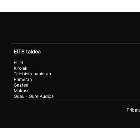
EITB taldea
EITB
Kirolak
Telebista nahieran
Primeran
Gaztea
Makusi
Guau - Gure Audioa
Pribat