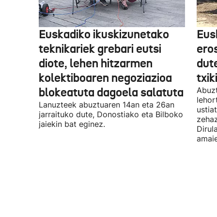
Euskadiko ikuskizunetako
Eus
teknikariek grebari eutsi
ero
diote, lehen hitzarmen
dute
kolektiboaren negoziazioa
txik
blokeatuta dagoela salatuta
Abuzt
lehor
Lanuzteek abuztuaren 14an eta 26an
ustia
jarraituko dute, Donostiako eta Bilboko
zehaz
jaiekin bat eginez.
Dirul
amaie