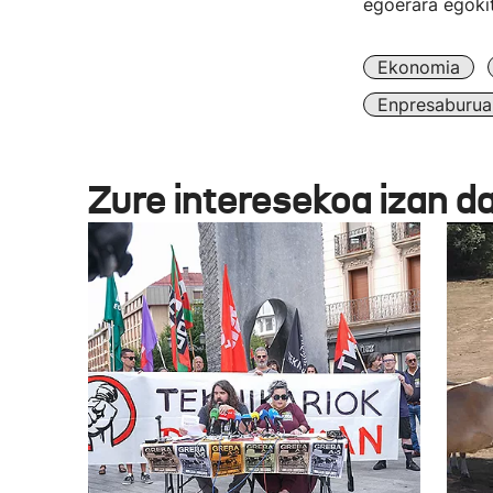
egoerara egokit
Ekonomia
Enpresaburua
Zure interesekoa izan d