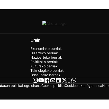
Orain
Ekonomiako berriak
Gizarteko berriak
Nazioarteko berriak
Politikako berriak
Kulturako berriak
Teknologiako berriak
Osasuneko berriak
utasun politika
Lege oharra
Cookie politika
Cookieen konfigurazioa
Har