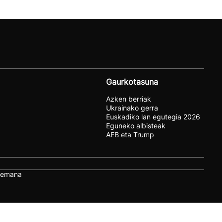
Gaurkotasuna
Azken berriak
Ukrainako gerra
Euskadiko lan egutegia 2026
Eguneko albisteak
AEB eta Trump
remana