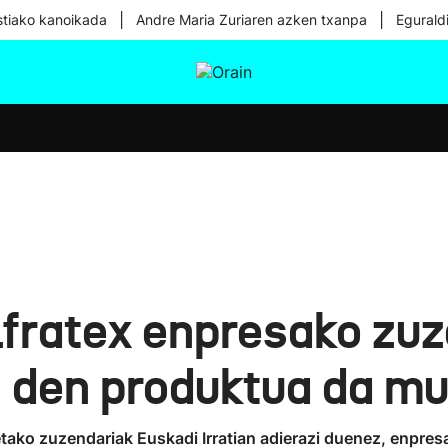
|
|
tiako kanoikada
Andre Maria Zuriaren azken txanpa
Egurald
tura
Ikusmiran
Egural
Osasuna
Teknologia
lfratex enpresako zuz
ri den produktua da m
ako zuzendariak Euskadi Irratian adierazi duenez, enpresa