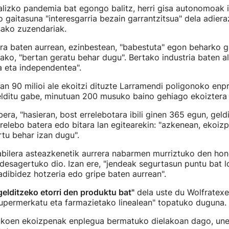
lizko pandemia bat egongo balitz, herri gisa autonomoak i
o gaitasuna "interesgarria bezain garrantzitsua" dela adier
ako zuzendariak.
a baten aurrean, ezinbestean, "babestuta" egon beharko g
rako, "bertan geratu behar dugu". Bertako industria baten a
a eta independentea".
an 90 milioi ale ekoitzi dituzte Larramendi poligonoko enp
lditu gabe, minutuan 200 musuko baino gehiago ekoiztera ir
era, "hasieran, bost errelebotara ibili ginen 365 egun, geldi
relebo batera edo bitara lan egitearekin: "azkenean, ekoiz
tu behar izan dugu".
bilera asteazkenetik aurrera nabarmen murriztuko den hone
desagertuko dio. Izan ere, "jendeak segurtasun puntu bat l
dibidez hotzeria edo gripe baten aurrean".
gelditzeko etorri den produktu bat"
dela uste du Wolfratex
supermerkatu eta farmazietako linealean" topatuko duguna.
koen ekoizpenak enplegua bermatuko dielakoan dago, un