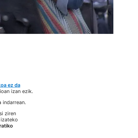
oa ez da
oan izan ezik.
 indarrean.
i ziren
 izateko
ratiko