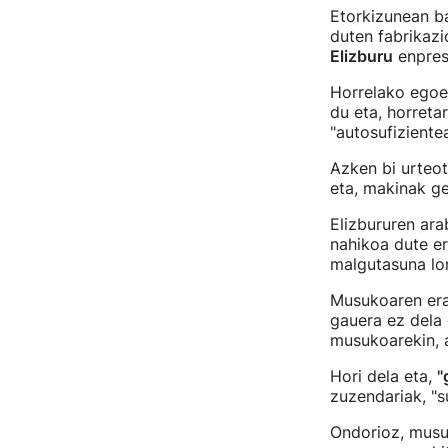
Etorkizunean ba
duten fabrikazi
Elizburu
enpres
Horrelako egoer
du eta, horreta
"autosufiziente
Azken bi urteot
eta, makinak ge
Elizbururen arab
nahikoa dute er
malgutasuna lor
Musukoaren era
gauera ez dela 
musukoarekin, a
Hori dela eta,
"
zuzendariak, "
Ondorioz, musu