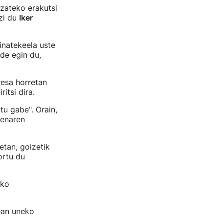
zateko erakutsi
azi du
Iker
inatekeela uste
lde egin du,
resa horretan
itsi dira.
tu gabe". Orain,
penaren
tan, goizetik
ortu du
eko
ean uneko