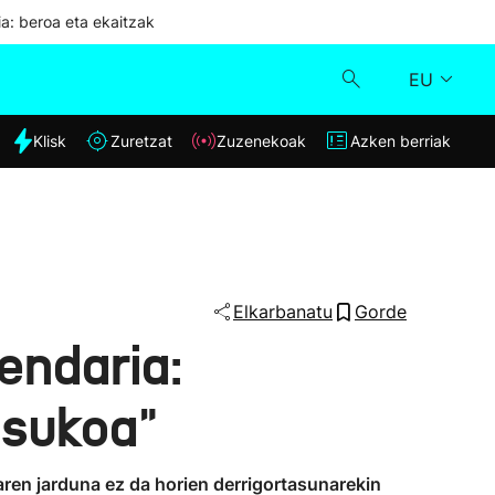
ia: beroa eta ekaitzak
EU
dia
Klisk
Zuretzat
Zuzenekoak
Azken berriak
Klisk
Zuzenekoak
Zuretzat
Elkarbanatu
Gorde
endaria:
Azken berriak
usukoa"
ren jarduna ez da horien derrigortasunarekin