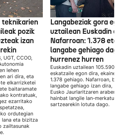
 teknikarien
Langabeziak gora egin du
ileak pozik
uztailean Euskadin eta
uzteak izan
Nafarroan: 1.378 eta 534
rekin
langabe gehiago dago,
B, UGT, CCOO,
hurrenez hurren
Autonomia
Euskadin uztailean 105.590 enplegu-
en lehen
eskatzaile egon dira, ekainean baino
n ari dira, eta
1.378 gehiago. Nafarroan, berriz, 534
te elkarrizketei
langabe gehiago izan dira, 28.843.
bete baitaramate
Eusko Jaurlaritzaren arabera, datu ho
rako kontratuak,
hainbat langile lan-merkatuan
gez ezarritako
sartzearekin lotuta dago.
spetatzea,
eko ordutegian
 lana eta bizitza
o zailtasunak
e.