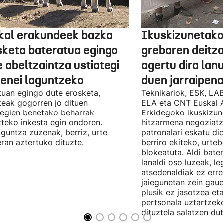
kal erakundeek bazka
Ikuskizunetako
sketa bateratua egingo
grebaren deitza
 abeltzaintza ustiategi
agertu dira lan
ienei laguntzeko
duen jarraipena
uan egingo dute erosketa,
Teknikariok, ESK, LA
teak gogorren jo dituen
ELA eta CNT Euskal 
tegien benetako beharrak
Erkidegoko ikuskizun
teko inkesta egin ondoren.
hitzarmena negoziatze
aguntza zuzenak, berriz, urte
patronalari eskatu dio
ran aztertuko dituzte.
berriro ekiteko, urte
blokeatuta. Aldi bate
lanaldi oso luzeak, le
atsedenaldiak ez erre
jaiegunetan zein gau
plusik ez jasotzea eta
pertsonala uztartzek
dituztela salatzen dut