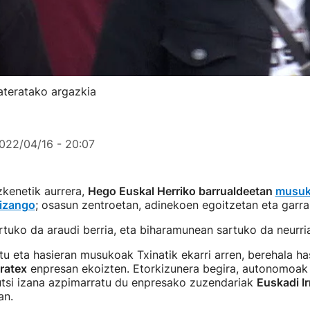
ateratako argazkia
022/04/16 - 20:07
zkenetik aurrera,
Hego Euskal Herriko barrualdeetan
musuk
 izango
; osasun zentroetan, adinekoen egoitzetan eta garrai
tuko da araudi berria, eta biharamunean sartuko da neurria
u eta hasieran musukoak Txinatik ekarri arren, berehala has
ratex
enpresan ekoizten. Etorkizunera begira, autonomoak
utsi izana azpimarratu du enpresako zuzendariak
Euskadi Ir
an.