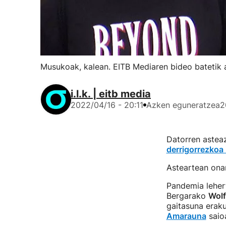
Musukoak, kalean. EITB Mediaren bideo batetik 
i.l.k. | eitb media
2022/04/16 - 20:11
Azken eguneratzea
2
Datorren astea
derrigorrezkoa
Asteartean onar
Pandemia lehert
Bergarako
Wolf
gaitasuna erak
Amarauna
saio