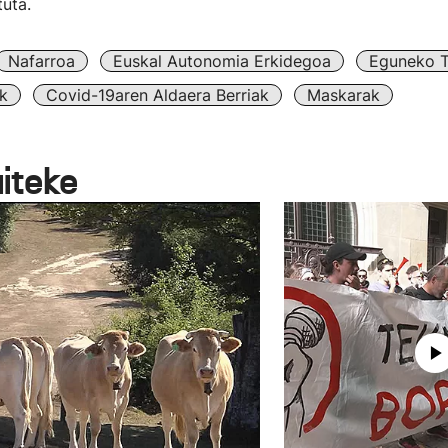
uta.
Nafarroa
Euskal Autonomia Erkidegoa
Eguneko Ti
k
Covid-19aren Aldaera Berriak
Maskarak
aiteke