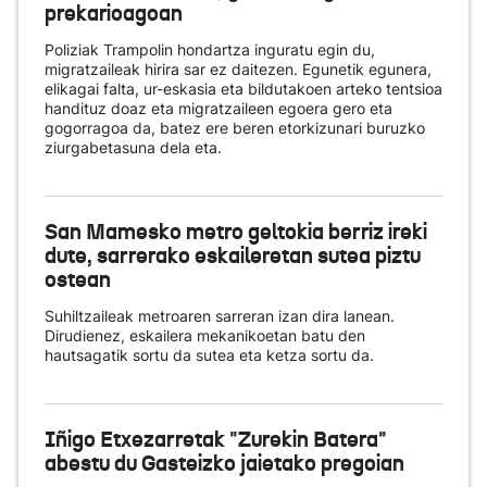
prekarioagoan
Poliziak Trampolin hondartza inguratu egin du,
migratzaileak hirira sar ez daitezen. Egunetik egunera,
elikagai falta, ur-eskasia eta bildutakoen arteko tentsioa
handituz doaz eta migratzaileen egoera gero eta
gogorragoa da, batez ere beren etorkizunari buruzko
ziurgabetasuna dela eta.
San Mamesko metro geltokia berriz ireki
dute, sarrerako eskaileretan sutea piztu
ostean
Suhiltzaileak metroaren sarreran izan dira lanean.
Dirudienez, eskailera mekanikoetan batu den
hautsagatik sortu da sutea eta ketza sortu da.
Iñigo Etxezarretak "Zurekin Batera"
abestu du Gasteizko jaietako pregoian