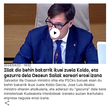
2024/04/22 - 19:52
Illak dio behin bakarrik ikusi zuela Koldo, eta
gezurra dela Osasun Sailak sareari erosi izana
Salvador Illa Osasun ministro ohia eta PSCko buruak esan du
behin bakarrik ikusi zuela Koldo Garcia, Jose Luis Abalos
ministro ohiaren aholkularia, eta adierazi du "gezurra" dela bere
ministerioak Kudeaketa Irtenbideak izeneko auzian ikertutako
enpresa nagusia erosi izana.