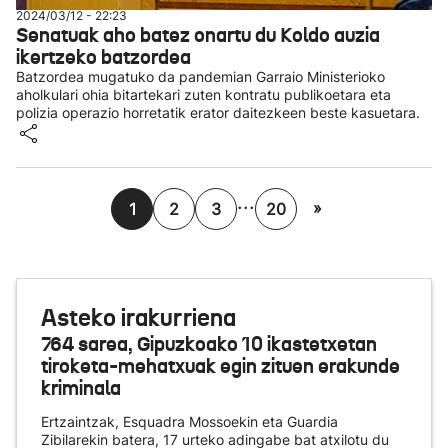
2024/03/12 - 22:23
Senatuak aho batez onartu du Koldo auzia
ikertzeko batzordea
Batzordea mugatuko da pandemian Garraio Ministerioko
aholkulari ohia bitartekari zuten kontratu publikoetara eta
polizia operazio horretatik erator daitezkeen beste kasuetara.
...
»
1
2
3
20
Asteko irakurriena
764 sarea, Gipuzkoako 10 ikastetxetan
tiroketa-mehatxuak egin zituen erakunde
kriminala
Ertzaintzak, Esquadra Mossoekin eta Guardia
Zibilarekin batera, 17 urteko adingabe bat atxilotu du