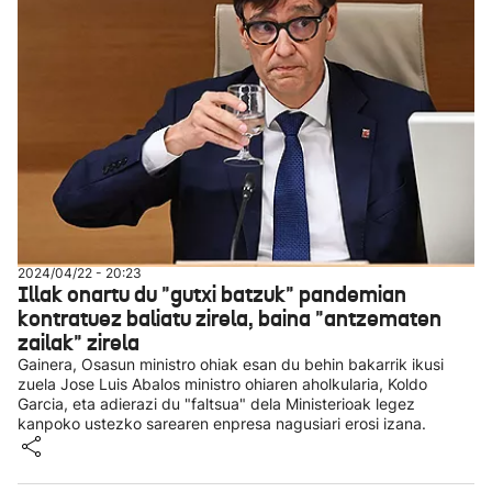
2024/04/22 - 20:23
Illak onartu du "gutxi batzuk" pandemian
kontratuez baliatu zirela, baina "antzematen
zailak" zirela
Gainera, Osasun ministro ohiak esan du behin bakarrik ikusi
zuela Jose Luis Abalos ministro ohiaren aholkularia, Koldo
Garcia, eta adierazi du "faltsua" dela Ministerioak legez
kanpoko ustezko sarearen enpresa nagusiari erosi izana.