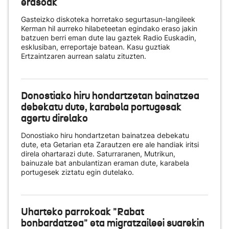
erasoak
Gasteizko diskoteka horretako segurtasun-langileek
Kerman hil aurreko hilabeteetan egindako eraso jakin
batzuen berri eman dute lau gaztek Radio Euskadin,
esklusiban, erreportaje batean. Kasu guztiak
Ertzaintzaren aurrean salatu zituzten.
Donostiako hiru hondartzetan bainatzea
debekatu dute, karabela portugesak
agertu direlako
Donostiako hiru hondartzetan bainatzea debekatu
dute, eta Getarian eta Zarautzen ere ale handiak iritsi
direla ohartarazi dute. Saturraranen, Mutrikun,
bainuzale bat anbulantizan eraman dute, karabela
portugesek ziztatu egin dutelako.
Uharteko parrokoak "Rabat
bonbardatzea" eta migratzaileei suarekin