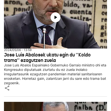
2024/05/06 - 13:59
Jose Luis Abalosek ukatu egin du ''Koldo
trama'' ezagutzen zuela
Jose Luis Abalos Espainiako Gobernuko Garraio ministro ohi eta
Kongresuko diputatuak ziurtatu du ez zuela inolako
irregulartasunik ezagutzen pandemian material sanitarioaren
erosketan. Horretaz gain, zalantzan jarri du sare edo trama bat
zegoenik.