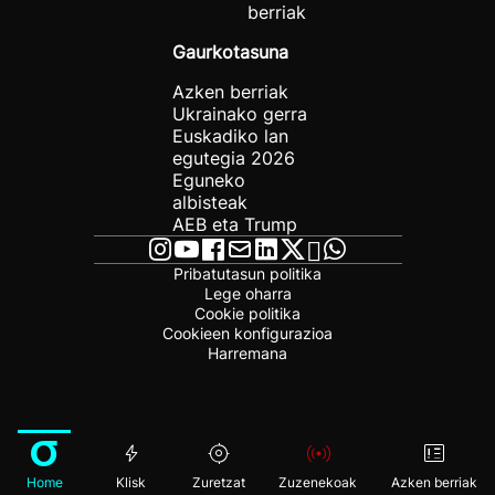
berriak
Gaurkotasuna
Azken berriak
Ukrainako gerra
Euskadiko lan
egutegia 2026
Eguneko
albisteak
AEB eta Trump
Pribatutasun politika
Lege oharra
Cookie politika
Cookieen konfigurazioa
Harremana
Home
Klisk
Zuretzat
Zuzenekoak
Azken berriak