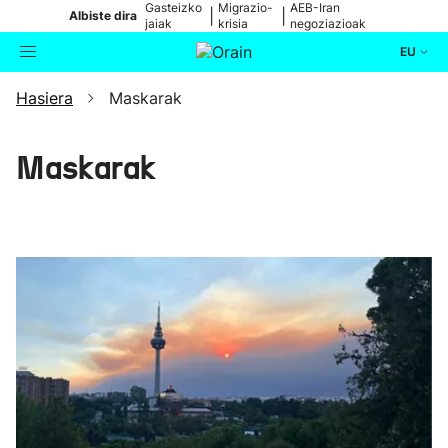
Gasteizko
Migrazio-
AEB-Iran
|
|
Albiste dira
jaiak
krisia
negoziazioak
EU
Hasiera
Maskarak
Aktualitatea
Bilatzailea
Politika
Maskarak
Kultura
Ikusmiran
Eguraldia