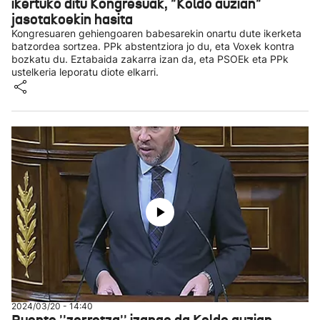
ikertuko ditu Kongresuak, "Koldo auzian"
jasotakoekin hasita
Kongresuaren gehiengoaren babesarekin onartu dute ikerketa
batzordea sortzea. PPk abstentziora jo du, eta Voxek kontra
bozkatu du. Eztabaida zakarra izan da, eta PSOEk eta PPk
ustelkeria leporatu diote elkarri.
2024/03/20 - 14:40