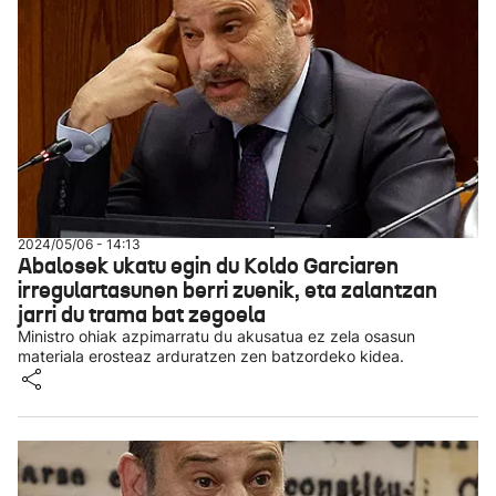
2024/05/06 - 14:13
Abalosek ukatu egin du Koldo Garciaren
irregulartasunen berri zuenik, eta zalantzan
jarri du trama bat zegoela
Ministro ohiak azpimarratu du akusatua ez zela osasun
materiala erosteaz arduratzen zen batzordeko kidea.