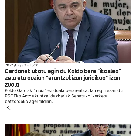
2024/04/30 - 15:01
Cerdanek ukatu egin du Koldo bere "ikaslea"
zela eta auzian "erantzukizun juridikoa" izan
zuela
Koldo Garciak "inoiz" ez duela berarentzat lan egin esan du
PSOEko Antolakuntza idazkariak Senatuko ikerketa
batzordeko agerraldian.