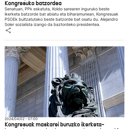
Kongresuko batzordea
Senatuan, PPk eskatuta, Koldo sarearen inguruko beste
ikerketa batzorde bat abiatu eta biharamunean, Kongresuak
PSOEk bultzatutako beste batzorde bat osatu du. Alejandro
Soler sozialista izango da baztordeko presidentea.
2024/04/02 - 07:00
Kongresuak maskarei buruzko ikerketa-