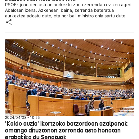
PSOEk joan den astean aurkeztu zuen zerrendan ez zen ageri
Abalosen izena. Azkenean, baina, zerrenda bateratua
aurkeztea adostu dute, eta hor bai, ministro ohia sartu dute.
2024/04/08 - 10:55
'Koldo auzia' ikertzeko batzordean azalpenak
emango dituztenen zerrenda aste honetan
erabakiko du Senatuak