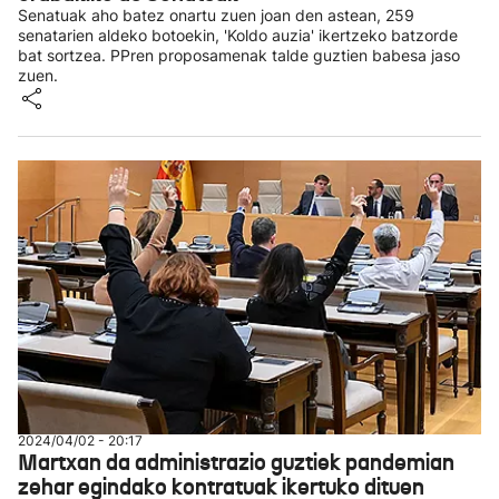
Senatuak aho batez onartu zuen joan den astean, 259
senatarien aldeko botoekin, 'Koldo auzia' ikertzeko batzorde
bat sortzea. PPren proposamenak talde guztien babesa jaso
zuen.
2024/04/02 - 20:17
Martxan da administrazio guztiek pandemian
zehar egindako kontratuak ikertuko dituen