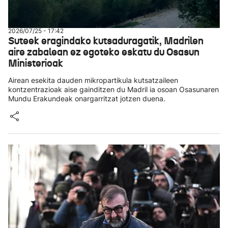
2026/07/25 - 17:42
Suteek eragindako kutsaduragatik, Madrilen
aire zabalean ez egoteko eskatu du Osasun
Ministerioak
Airean esekita dauden mikropartikula kutsatzaileen
kontzentrazioak aise gainditzen du Madril ia osoan Osasunaren
Mundu Erakundeak onargarritzat jotzen duena.