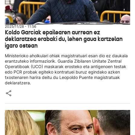
2025/11/28 - 11:56
Koldo Garciak epailearen aurrean ez
deklaratzea erabaki du, lehen gaua kartzelan
igaro ostean
Ministerioko aholkulari ohiak magistratuari esan dio ez daukala
erantzuteko informaziorik. Guardia Zibilaren Unitate Zentral
Operatiboak (UCO) maskarak erosteko eta antigenoen testak
edo PCR probak egiteko kontratuei buruz egindako azken
txostenaren harira deitu du Leopoldo Puente magistratuak
deklaratzera.