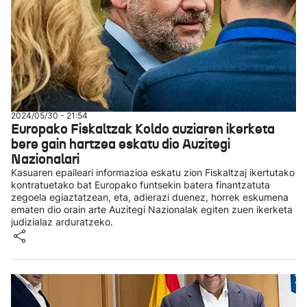
2024/05/30 - 21:54
Europako Fiskaltzak Koldo auziaren ikerketa
bere gain hartzea eskatu dio Auzitegi
Nazionalari
Kasuaren epaileari informazioa eskatu zion Fiskaltzaj ikertutako
kontratuetako bat Europako funtsekin batera finantzatuta
zegoela egiaztatzean, eta, adierazi duenez, horrek eskumena
ematen dio orain arte Auzitegi Nazionalak egiten zuen ikerketa
judizialaz arduratzeko.