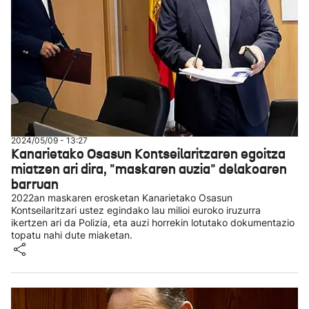
2024/05/09 - 13:27
Kanarietako Osasun Kontseilaritzaren egoitza
miatzen ari dira, "maskaren auzia" delakoaren
barruan
2022an maskaren erosketan Kanarietako Osasun
Kontseilaritzari ustez egindako lau milioi euroko iruzurra
ikertzen ari da Polizia, eta auzi horrekin lotutako dokumentazio
topatu nahi dute miaketan.