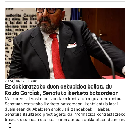
2024/04/22 - 13:48
Ez deklaratzeko duen eskubidea baliatu du
Koldo Garciak, Senatuko ikerketa batzordean
Maskaren salerosketan izandako kontratu irregularren kontura
Senatuan osatutako ikerketa batzordean, kontzientzia lasai
duela esan du Abalosen aholkulari izandakoak. Halaber,
Senatura itzultzeko prest agertu da informazioa kontrastatzeko
tresnak dituenean eta epailearen aurrean deklaratzen duenean.