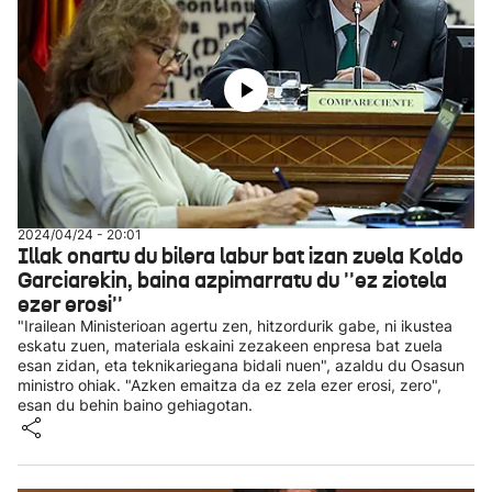
2024/04/24 - 20:01
Illak onartu du bilera labur bat izan zuela Koldo
Garciarekin, baina azpimarratu du ''ez ziotela
ezer erosi''
"Irailean Ministerioan agertu zen, hitzordurik gabe, ni ikustea
eskatu zuen, materiala eskaini zezakeen enpresa bat zuela
esan zidan, eta teknikariegana bidali nuen", azaldu du Osasun
ministro ohiak. "Azken emaitza da ez zela ezer erosi, zero",
esan du behin baino gehiagotan.