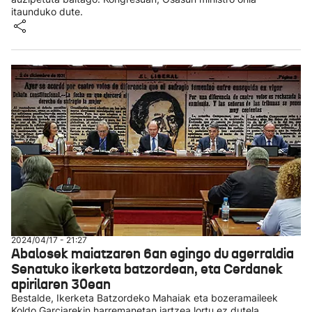
itaunduko dute.
2024/04/17 - 21:27
Abalosek maiatzaren 6an egingo du agerraldia
Senatuko ikerketa batzordean, eta Cerdanek
apirilaren 30ean
Bestalde, Ikerketa Batzordeko Mahaiak eta bozeramaileek
Koldo Garciarekin harremanetan jartzea lortu ez dutela