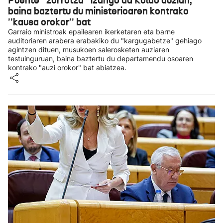
Puente ''zorrotza'' izango da Koldo auzian,
baina baztertu du ministerioaren kontrako
''kausa orokor'' bat
Garraio ministroak epailearen ikerketaren eta barne
auditoriaren arabera erabakiko du "kargugabetze" gehiago
agintzen dituen, musukoen salerosketen auziaren
testuinguruan, baina baztertu du departamendu osoaren
kontrako "auzi orokor" bat abiatzea.