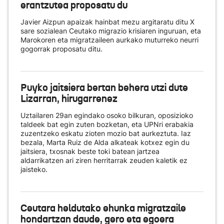
erantzutea proposatu du
Javier Aizpun apaizak hainbat mezu argitaratu ditu X
sare sozialean Ceutako migrazio krisiaren inguruan, eta
Marokoren eta migratzaileen aurkako muturreko neurri
gogorrak proposatu ditu.
Puyko jaitsiera bertan behera utzi dute
Lizarran, hirugarrenez
Uztailaren 29an egindako osoko bilkuran, oposizioko
taldeek bat egin zuten bozketan, eta UPNri erabakia
zuzentzeko eskatu zioten mozio bat aurkeztuta. Iaz
bezala, Marta Ruiz de Alda alkateak kotxez egin du
jaitsiera, txosnak beste toki batean jartzea
aldarrikatzen ari ziren herritarrak zeuden kaletik ez
jaisteko.
Ceutara heldutako ehunka migratzaile
hondartzan daude, gero eta egoera