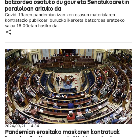
batzordea osatuko du gaur eta Senatukoarekin
paraleloan arituko da
Covid-19aren pandemian izan zen osasun materialaren
kontratazio publikoari buruzko ikerketa batzordea eratzeko
saioa 16:00etan hasiko da.
2024/03/21 - 14:34
Pandemian erositako maskaren kontratuak