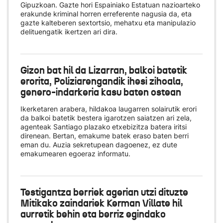
Gipuzkoan. Gazte hori Espainiako Estatuan nazioarteko
erakunde kriminal horren erreferente nagusia da, eta
gazte kalteberen sextortsio, mehatxu eta manipulazio
delituengatik ikertzen ari dira.
Gizon bat hil da Lizarran, balkoi batetik
erorita, Poliziarengandik ihesi zihoala,
genero-indarkeria kasu baten ostean
Ikerketaren arabera, hildakoa laugarren solairutik erori
da balkoi batetik bestera igarotzen saiatzen ari zela,
agenteak Santiago plazako etxebizitza batera iritsi
direnean. Bertan, emakume batek eraso baten berri
eman du. Auzia sekretupean dagoenez, ez dute
emakumearen egoeraz informatu.
Testigantza berriek agerian utzi dituzte
Mitikako zaindariek Kerman Villate hil
aurretik behin eta berriz egindako