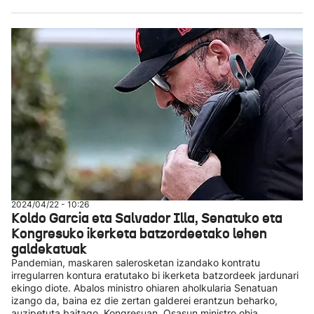
2024/04/22 - 10:26
Koldo Garcia eta Salvador Illa, Senatuko eta
Kongresuko ikerketa batzordeetako lehen
galdekatuak
Pandemian, maskaren salerosketan izandako kontratu
irregularren kontura eratutako bi ikerketa batzordeek jardunari
ekingo diote. Abalos ministro ohiaren aholkularia Senatuan
izango da, baina ez die zertan galderei erantzun beharko,
auzipetuta baitago. Kongresuan, Osasun ministro ohia