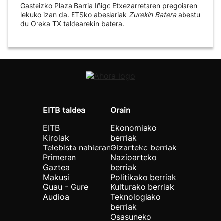
Gasteizko Plaza Barria Iñigo Etxezarretaren pregoiaren
lekuko izan da. ETSko abeslariak
Zurekin Batera
abestu
du Oreka TX taldearekin batera.
EITB taldea
Orain
EITB
Ekonomiako
Kirolak
berriak
Telebista nahieran
Gizarteko berriak
Primeran
Nazioarteko
Gaztea
berriak
Makusi
Politikako berriak
Guau - Gure
Kulturako berriak
Audioa
Teknologiako
berriak
Osasuneko