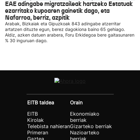
EAE adingabe migratzaileak hartzeko Estatuak
ezarritako kupoaren gainetik dago, eta
Nafarroa, berriz, azpitik
Arabak, Bizkaiak eta Gipuzkoak 843 adingabe atzerritar
artatzen dituzte egun, berez dagokiona baino 65 gehiago.
Aldiz, azken datuen arabera, Foru Erkidegoa bere gaitasunaren
% 30 inguruan dago.
EITB taldea
Orain
EITB
Ekonomiako
Kirolak
berriak
Telebista nahieran
Gizarteko berriak
Primeran
Nazioarteko
Gaztea
berriak