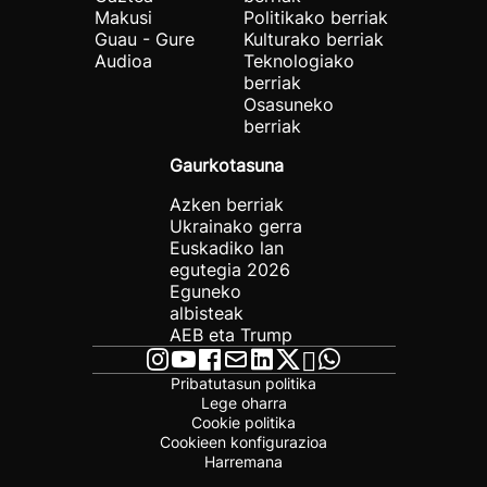
Makusi
Politikako berriak
Guau - Gure
Kulturako berriak
Audioa
Teknologiako
berriak
Osasuneko
berriak
Gaurkotasuna
Azken berriak
Ukrainako gerra
Euskadiko lan
egutegia 2026
Eguneko
albisteak
AEB eta Trump
Pribatutasun politika
Lege oharra
Cookie politika
Cookieen konfigurazioa
Harremana