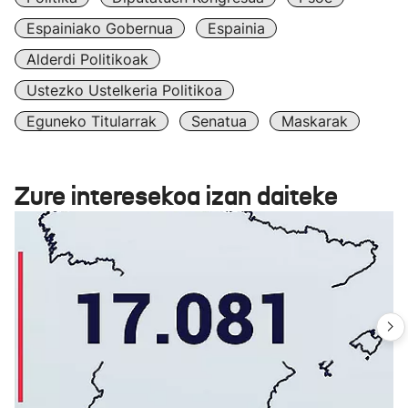
Espainiako Gobernua
Espainia
Alderdi Politikoak
Ustezko Ustelkeria Politikoa
Eguneko Titularrak
Senatua
Maskarak
Zure interesekoa izan daiteke