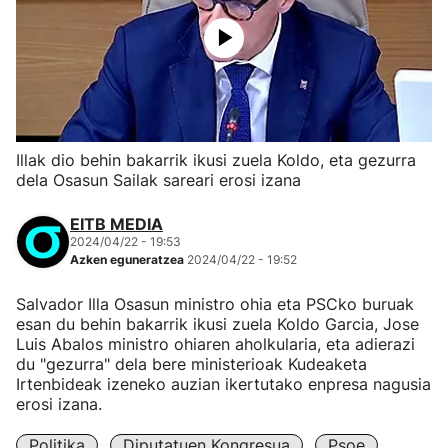
Illak dio behin bakarrik ikusi zuela Koldo, eta gezurra
dela Osasun Sailak sareari erosi izana
EITB MEDIA
2024/04/22 - 19:53
Azken eguneratzea
2024/04/22 - 19:52
Salvador Illa Osasun ministro ohia eta PSCko buruak
esan du behin bakarrik ikusi zuela Koldo Garcia, Jose
Luis Abalos ministro ohiaren aholkularia, eta adierazi
du "gezurra" dela bere ministerioak Kudeaketa
Irtenbideak izeneko auzian ikertutako enpresa nagusia
erosi izana.
Politika
Diputatuen Kongresua
Psoe