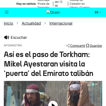
del 12
|
|
Hoy es noticia
Pirata de
Celedón en
de
Donostia
Vitoria-Gasteiz
agosto
ES
Inicio
Actualidad
Internacional
Actualidad
Buscador
Política
Escuchar
AFGANISTÁN
Compartir
Guardar
Cultura
Así es el paso de Torkham:
Mikel Ayestaran visita la
Ikusmiran
'puerta' del Emirato talibán
Eguraldia