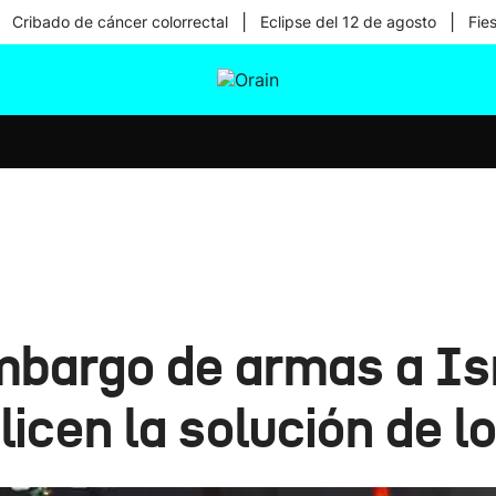
|
|
Cribado de cáncer colorrectal
Eclipse del 12 de agosto
Fie
tura
Ikusmiran
Egural
Salud
Tecnología
embargo de armas a Is
licen la solución de 