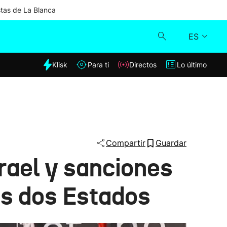
stas de La Blanca
ES
dia
Klisk
Para ti
Directos
Lo último
Klisk
Directos
Para ti
Compartir
Guardar
rael y sanciones
Lo último
los dos Estados