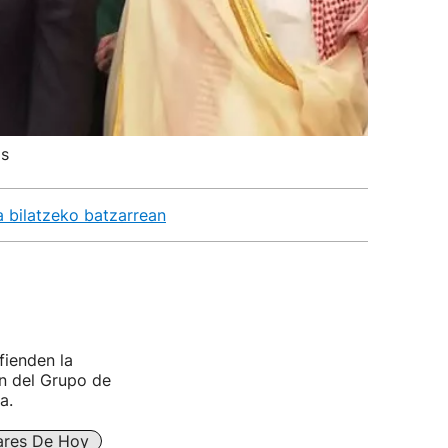
os
a bilatzeko batzarrean
fienden la
ón del Grupo de
a.
lares De Hoy