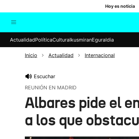
Hoy es noticia
Actualidad
Política
Cul
Actualidad
Política
Cultura
Ikusmiran
Eguraldia
Sociedad
Elecciones
Economía
Inicio
Actualidad
Internacional
Internacional
Escuchar
REUNIÓN EN MADRID
Albares pide el 
a los que obstacu