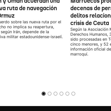
n y Omán acuerdan una
Marruecos pro
va ruta de navegación
decenas de per
Ormuz
delitos relacio
uerdo sobre las nueva ruta por el
crisis de Ceuta
cho no implica su reapertura,
Según la Asociación 
 según Irán, depende de la
Derechos Humanos, 3
iva militar estadounidense-israelí.
sido procesadas en Te
cinco menores, y 52 
información oficial d
marroquí.