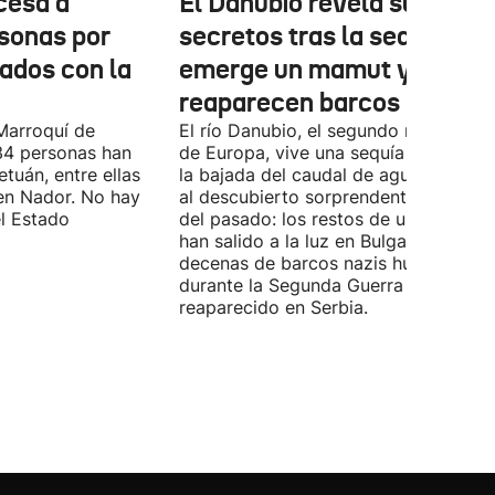
cesa a
El Danubio revela sus
sonas por
secretos tras la sequía:
nados con la
emerge un mamut y
reaparecen barcos nazis
Marroquí de
El río Danubio, el segundo más largo
4 personas han
de Europa, vive una sequía histórica 
tuán, entre ellas
la bajada del caudal de agua ha deja
en Nador. No hay
al descubierto sorprendentes vestigi
el Estado
del pasado: los restos de un mamut
han salido a la luz en Bulgaria y
decenas de barcos nazis hundidos
durante la Segunda Guerra Mundial h
reaparecido en Serbia.