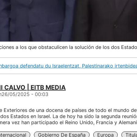
ciones a los que obstaculicen la solución de los dos Estad
argoa defendatu du Israelentzat, Palestinarako irtenbide
 CALVO | EITB MEDIA
n
26/05/2025 - 00:03
e Exteriores de una docena de países de todo el mundo de
 dos Estados en Israel. La de hoy ha sido la segunda reuni
mera vez han participado el Reino Unido, Francia y Alemani
nternacional
Gobierno De España
Europa
Titu