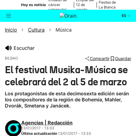
Fiestas de
|
|
Hoy es noticia
cáncer
12 de
La Blanca
colorrectal
agosto
ES
Inicio
Cultura
Música
Actualidad
Buscador
Política
Escuchar
BILBAO
Compartir
Guardar
Cultura
El festival Musika-Música se
celebrará del 2 al 5 de marzo
Ikusmiran
Los protagonistas de esta decimosexta edición serán
Eguraldia
los compositores de la región de Bohemia, Mahler,
Dvorák, Smetana y Janácek.
Agencias | Redacción
13/01/2017 - 13:33
Última actualización
13/01/2017 - 13:33