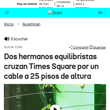
compases
|
|
Hoy es noticia
de San
altas y
de La
Sebastián
tormentas
Blanca
ES
Inicio
Ikusmiran
Actualidad
Buscador
Política
Escuchar
NUEVA YORK
Compartir
Guardar
Cultura
Dos hermanos equilibristas
cruzan Times Square por un
Ikusmiran
cable a 25 pisos de altura
Eguraldia