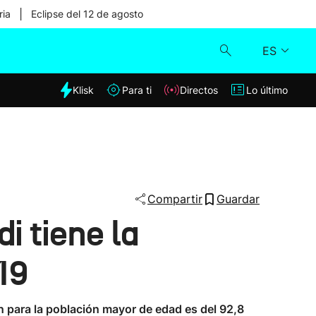
|
ria
Eclipse del 12 de agosto
ES
dia
Klisk
Para ti
Directos
Lo último
Klisk
Directos
Para ti
Compartir
Guardar
i tiene la
Lo último
19
n para la población mayor de edad es del 92,8