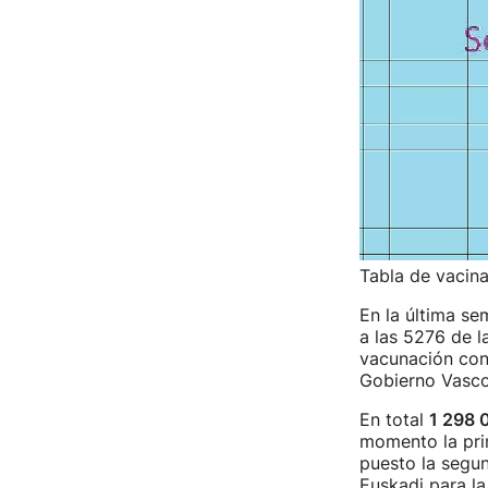
Tabla de vacin
En la última s
a las 5276 de l
vacunación cont
Gobierno Vasco
En total
1 298 
momento la pri
puesto la segun
Euskadi para la