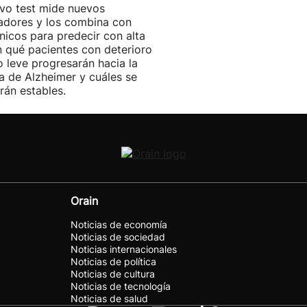
vo test mide nuevos
adores y los combina con
ínicos para predecir con alta
n qué pacientes con deterioro
o leve progresarán hacia la
 de Alzheimer y cuáles se
án estables.
Orain
Noticias de economía
Noticias de sociedad
Noticias internacionales
Noticias de política
Noticias de cultura
Noticias de tecnología
Noticias de salud