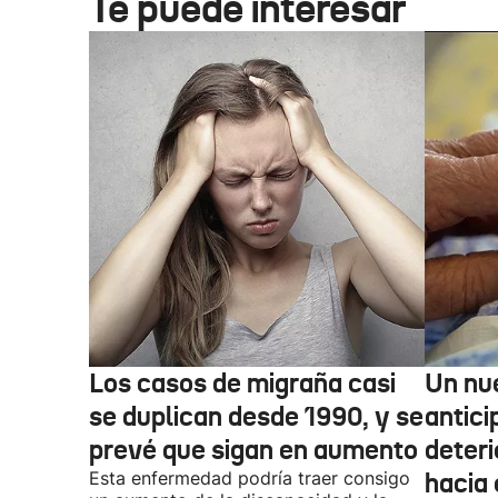
Te puede interesar
Los casos de migraña casi
Un nu
se duplican desde 1990, y se
antici
prevé que sigan en aumento
deteri
Esta enfermedad podría traer consigo
hacia 