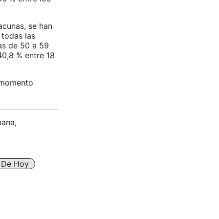
acunas, se han
 todas las
as de 50 a 59
40,8 % entre 18
l momento
mana,
s De Hoy