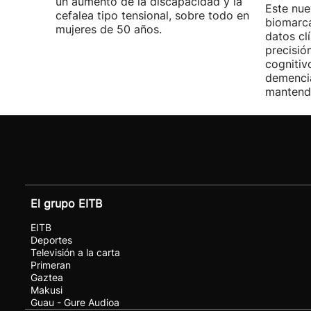
un aumento de la discapacidad y la
Este nue
cefalea tipo tensional, sobre todo en
biomarc
mujeres de 50 años.
datos cl
precisió
cognitiv
demencia
mantendr
El grupo EITB
EITB
Deportes
Televisión a la carta
Primeran
Gaztea
Makusi
Guau - Gure Audioa