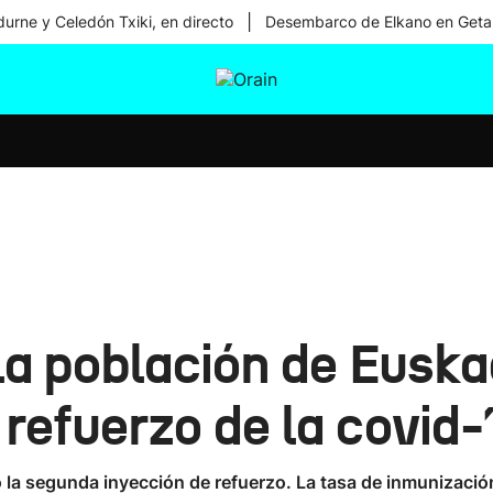
|
urne y Celedón Txiki, en directo
Desembarco de Elkano en Geta
tura
Ikusmiran
Egural
Salud
Tecnología
la población de Euskad
refuerzo de la covid-
 la segunda inyección de refuerzo. La tasa de inmunizació