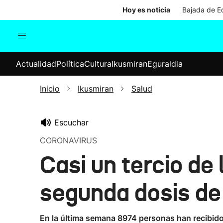
Hoy es noticia
Bajada de Ed
Actualidad
Política
Cul
Actualidad
Política
Cultura
Ikusmiran
Eguraldia
Sociedad
Elecciones
Economía
Inicio
Ikusmiran
Salud
Internacional
Escuchar
CORONAVIRUS
Casi un tercio de 
segunda dosis de 
En la última semana 8974 personas han recibido