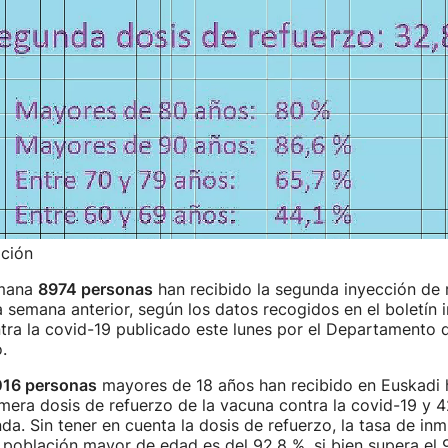
ación
emana
8974 personas
han recibido la segunda inyección de r
a semana anterior, según los datos recogidos en el boletín 
ra la covid-19 publicado este lunes por el Departamento d
.
016 personas
mayores de 18 años han recibido en Euskadi h
mera dosis de refuerzo de la vacuna contra la covid-19 y 
da. Sin tener en cuenta la dosis de refuerzo, la tasa de in
 población mayor de edad es del 92,8 %, si bien supera el 