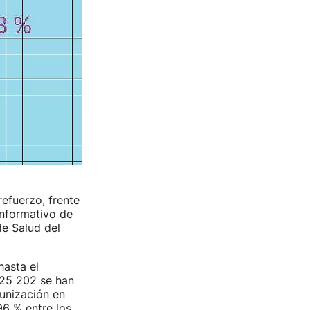
efuerzo, frente
informativo de
e Salud del
asta el
425 202 se han
munización en
96 % entre los