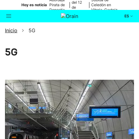
del 12
|
|
Hoy es noticia
Pirata de
Celedón en
de
Donostia
Vitoria-Gasteiz
agosto
ES
Inicio
5G
Actualidad
Buscador
Política
5G
Cultura
Ikusmiran
Eguraldia