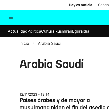
Hoy es noticia
Cañona
Actualidad
Política
Cul
Actualidad
Política
Cultura
Ikusmiran
Eguraldia
Sociedad
Elecciones
Economía
Inicio
Arabia Saudí
Internacional
Arabia Saudí
12/11/2023 - 13:14
Países árabes y de mayoría
musulmana piden el fin del asedio 