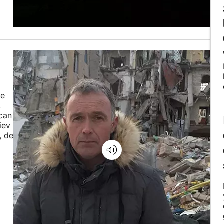
de
.
scan
iev
, de
.