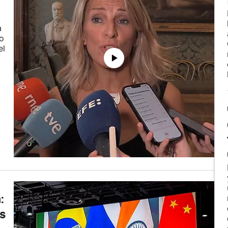
a
o
el
:
es