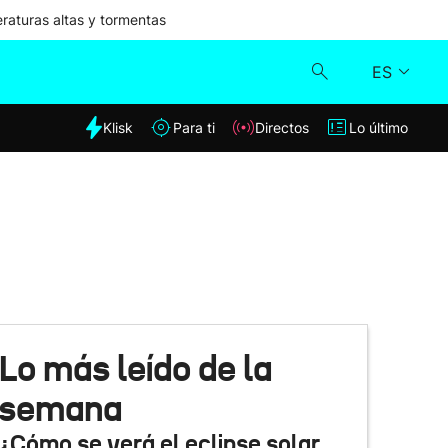
aturas altas y tormentas
ES
dia
Klisk
Para ti
Directos
Lo último
Klisk
Directos
Para ti
Lo último
Lo más leído de la
semana
¿Cómo se verá el eclipse solar