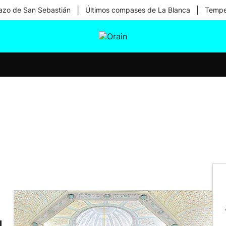
|
|
zo de San Sebastián
Últimos compases de La Blanca
Temper
tura
Ikusmiran
Egural
Salud
Tecnología
a