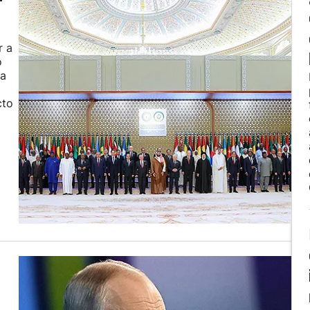
r a
o
ia
cto