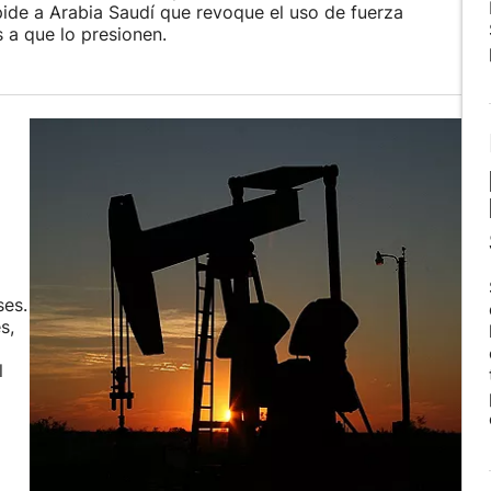
pide a Arabia Saudí que revoque el uso de fuerza
s a que lo presionen.
ses.
s,
l