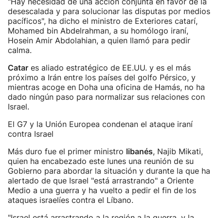
"Hay necesidad de una acción conjunta en favor de la
desescalada y para solucionar las disputas por medios
pacíficos", ha dicho el ministro de Exteriores catarí,
Mohamed bin Abdelrahman, a su homólogo iraní,
Hosein Amir Abdolahian, a quien llamó para pedir
calma.
Catar
es aliado estratégico de EE.UU. y es el más
próximo a Irán entre los países del golfo Pérsico, y
mientras acoge en Doha una oficina de Hamás, no ha
dado ningún paso para normalizar sus relaciones con
Israel.
El G7 y la Unión Europea condenan el ataque iraní
contra Israel
Más duro fue el primer ministro
libanés
, Najib Mikati,
quien ha encabezado este lunes una reunión de su
Gobierno para abordar la situación y durante la que ha
alertado de que Israel "está arrastrando" a Oriente
Medio a una guerra y ha vuelto a pedir el fin de los
ataques israelíes contra el Líbano.
"Israel está arrastrando a la región a la guerra, y la