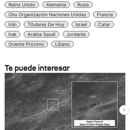
Reino Unido
Alemania
Rusia
Onu Organización Naciones Unidas
Francia
Irán
Titulares De Hoy
Israel
Catar
Irak
Arabia Saudí
Jordania
Oriente Próximo
Líbano
Te puede interesar