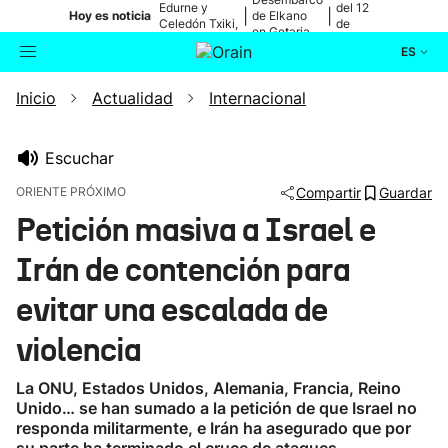
Edurne y
del 12
|
|
Hoy es noticia
de Elkano
Celedón Txiki,
de
en Getaria
en directo
agosto
ES
Inicio
Actualidad
Internacional
Actualidad
Buscador
Política
Escuchar
ORIENTE PRÓXIMO
Compartir
Guardar
Cultura
Petición masiva a Israel e
Irán de contención para
Ikusmiran
evitar una escalada de
Eguraldia
violencia
La ONU, Estados Unidos, Alemania, Francia, Reino
Unido… se han sumado a la petición de que Israel no
responda militarmente, e Irán ha asegurado que por