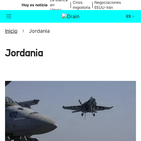
Crisis
Negociaciones
|
|
Hoy es noticia
en
migratoria
EEUU-Irán
Vitoria-
Gasteiz
ES
Inicio
Jordania
Actualidad
Buscador
Política
Jordania
Cultura
Ikusmiran
Eguraldia