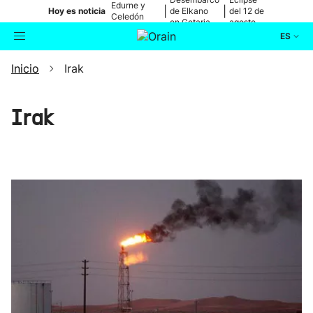
Edurne y
|
|
Hoy es noticia
de Elkano
del 12 de
Celedón
en Getaria
agosto
Txiki
ES
Inicio
Irak
Actualidad
Buscador
Política
Irak
Cultura
Ikusmiran
Eguraldia