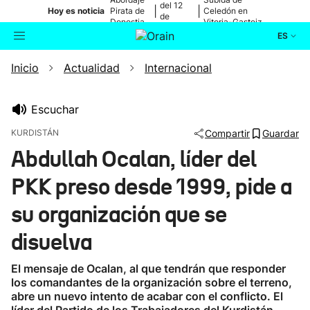
del 12
|
|
Hoy es noticia
Pirata de
Celedón en
de
Donostia
Vitoria-Gasteiz
agosto
ES
Inicio
Actualidad
Internacional
Actualidad
Buscador
Política
Escuchar
KURDISTÁN
Compartir
Guardar
Cultura
Abdullah Ocalan, líder del
PKK preso desde 1999, pide a
Ikusmiran
su organización que se
Eguraldia
disuelva
El mensaje de Ocalan, al que tendrán que responder
los comandantes de la organización sobre el terreno,
abre un nuevo intento de acabar con el conflicto. El