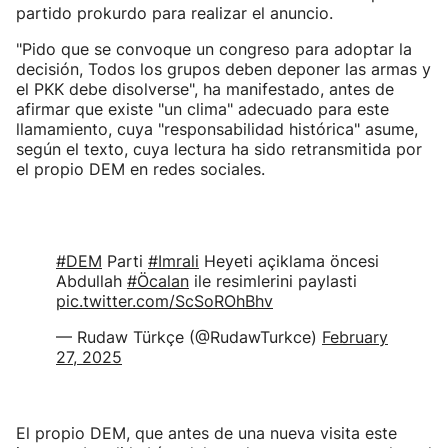
partido prokurdo para realizar el anuncio.
"Pido que se convoque un congreso para adoptar la
decisión, Todos los grupos deben deponer las armas y
el PKK debe disolverse", ha manifestado, antes de
afirmar que existe "un clima" adecuado para este
llamamiento, cuya "responsabilidad histórica" asume,
según el texto, cuya lectura ha sido retransmitida por
el propio DEM en redes sociales.
#DEM
Parti
#Imrali
Heyeti açiklama öncesi
Abdullah
#Öcalan
ile resimlerini paylasti
pic.twitter.com/ScSoROhBhv
— Rudaw Türkçe (@RudawTurkce)
February
27, 2025
El propio DEM, que antes de una nueva visita este